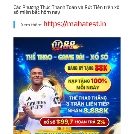
Các Phương Thức Thanh Toán và Rút Tiền trên xổ
số miền bắc hôm nay
https://mahatest.in
Xem thêm: