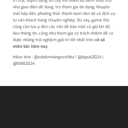
trí trực tuyến đáng tin cậy với nhiều ưu điểm vượt trội
như giao diện dễ dùng, trò tham gia đa dạng, khuyến
mãi hấp dẫn, phương thức thanh toán tiện lợi và dịch vụ
tư vấn khách hàng chuyên nghiệp. Dù vậy, game thủ
cũng cần lưu ý đến các vấn đề bảo mật và giữ kín dữ
liệu thông tin, cũng như tham gia có trách nhiệm để có
được những trải nghiệm giải trí tốt nhất trên
xổ số
miền bắc hôm nay
.
Inbox tele : @subdomaingovshiba | @Appal2024 |
@fb882024