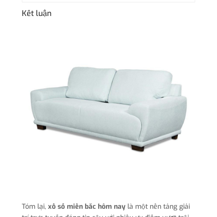
Kết luận
Tóm lại,
xổ số miền bắc hôm nay
là một nền tảng giải