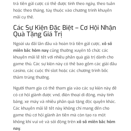
trả tiền gửi cược có thể được tính theo ngày, theo tuần
hoặc theo tháng, tùy thuộc vào chương trình khuyến
mãi cụ thể.
Các Sự Kiện Đặc Biệt – Cơ Hội Nhận
Quà Tặng Giá Trị
Ngoài ưu đãi lần đầu và hoàn trả tiền gửi cược,
xổ số
miền bắc hôm nay
cũng thường xuyên tổ chức các
khuyến mãi lễ tết với nhiều phần quà giá trị dành cho
game thủ. Các sự kiện này có thể bao gồm các giải đấu
casino, các cuộc thi slot hoặc các chương trình bốc
thăm trúng thưởng.
Người tham gia có thể tham gia vào các sự kiện này để
có cơ hội giành được vnd, điện thoại di động, máy tính
bảng, xe máy và nhiều phần quà tặng độc quyền khác.
Các khuyến mãi lễ tết này không chỉ mang đến cho
game thủ cơ hội giành ăn tiền mà còn tạo ra một
không khí vui vẻ và sôi động trên
xổ số miền bắc hôm
nay
.