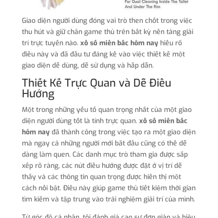
Giao diện người dùng đóng vai trò then chốt trong việc
thu hút và giữ chân game thủ trên bất kỳ nền tảng giải
trí trực tuyến nào.
xổ số miền bắc hôm nay
hiểu rõ
điều này và đã đầu tư đáng kể vào việc thiết kế một
giao diện dễ dùng, dễ sử dụng và hấp dẫn.
Thiết Kế Trực Quan và Dễ Điều
Hướng
Một trong những yếu tố quan trọng nhất của một giao
diện người dùng tốt là tính trực quan.
xổ số miền bắc
hôm nay
đã thành công trong việc tạo ra một giao diện
mà ngay cả những người mới bắt đầu cũng có thể dễ
dàng làm quen. Các danh mục trò tham gia được sắp
xếp rõ ràng, các nút điều hướng được đặt ở vị trí dễ
thấy và các thông tin quan trọng được hiển thị một
cách nổi bật. Điều này giúp game thủ tiết kiệm thời gian
tìm kiếm và tập trung vào trải nghiệm giải trí của mình.
Từ góc độ cá nhân, tôi đánh giá cao sự đơn giản và hiệu