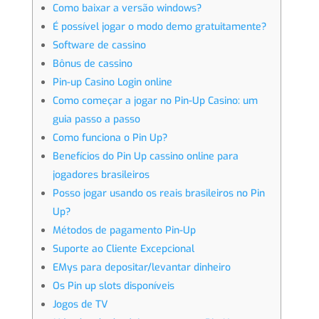
Como baixar a versão windows?
É possível jogar o modo demo gratuitamente?
Software de cassino
Bônus de cassino
Pin-up Casino Login online
Como começar a jogar no Pin-Up Casino: um
guia passo a passo
Como funciona o Pin Up?
Benefícios do Pin Up cassino online para
jogadores brasileiros
Posso jogar usando os reais brasileiros no Pin
Up?
Métodos de pagamento Pin-Up
Suporte ao Cliente Excepcional
EMys para depositar/levantar dinheiro
Os Pin up slots disponíveis
Jogos de TV