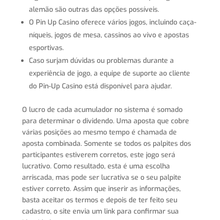
alemão são outras das opções possíveis.
O Pin Up Casino oferece vários jogos, incluindo caça-
níqueis, jogos de mesa, cassinos ao vivo e apostas
esportivas.
Caso surjam dúvidas ou problemas durante a
experiência de jogo, a equipe de suporte ao cliente
do Pin-Up Casino está disponível para ajudar.
O lucro de cada acumulador no sistema é somado
para determinar o dividendo. Uma aposta que cobre
várias posições ao mesmo tempo é chamada de
aposta combinada. Somente se todos os palpites dos
participantes estiverem corretos, este jogo será
lucrativo. Como resultado, esta é uma escolha
arriscada, mas pode ser lucrativa se o seu palpite
estiver correto. Assim que inserir as informações,
basta aceitar os termos e depois de ter feito seu
cadastro, o site envia um link para confirmar sua