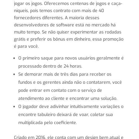
jogar os jogos. Oferecemos centenas de jogos e caça-
níqueis, pois temos contrato com mais de 40
fornecedores diferentes. A maioria desses
desenvolvedores de software está no mercado há
muito tempo. Se não quiser experimentar as rodadas
grátis e preferir os bônus em dinheiro, essa promoção
é para você.
O primeiro saque para novos usuários geralmente é
processado dentro de 24 horas.
Se demorar mais de três dias para receber os
fundos e os gerentes ainda não o contatarem, você
pode entrar em contato com o serviço de
atendimento ao cliente e encontrar uma solução.
O jogador deve adivinhar intuitivamente variações o
encontre tabuleiro deixará de voar, coletar sua
multiplicada pelo coeficiente.
Criado em 2016, ele conta com um design bem atual e