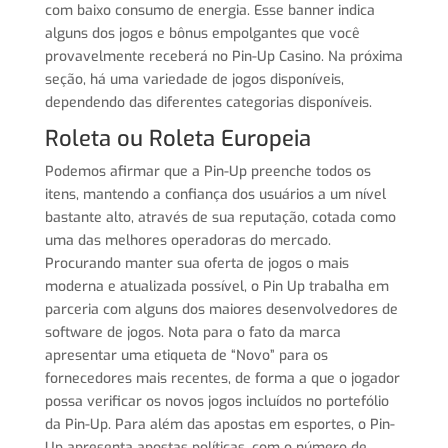
com baixo consumo de energia. Esse banner indica
alguns dos jogos e bônus empolgantes que você
provavelmente receberá no Pin-Up Casino. Na próxima
seção, há uma variedade de jogos disponíveis,
dependendo das diferentes categorias disponíveis.
Roleta ou Roleta Europeia
Podemos afirmar que a Pin-Up preenche todos os
itens, mantendo a confiança dos usuários a um nível
bastante alto, através de sua reputação, cotada como
uma das melhores operadoras do mercado.
Procurando manter sua oferta de jogos o mais
moderna e atualizada possível, o Pin Up trabalha em
parceria com alguns dos maiores desenvolvedores de
software de jogos. Nota para o fato da marca
apresentar uma etiqueta de “Novo” para os
fornecedores mais recentes, de forma a que o jogador
possa verificar os novos jogos incluídos no portefólio
da Pin-Up. Para além das apostas em esportes, o Pin-
Up apresenta apostas políticas, com o número de