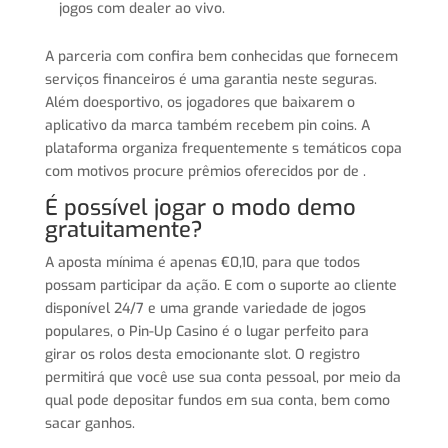
jogos com dealer ao vivo.
A parceria com confira bem conhecidas que fornecem
serviços financeiros é uma garantia neste seguras.
Além doesportivo, os jogadores que baixarem o
aplicativo da marca também recebem pin coins. A
plataforma organiza frequentemente s temáticos copa
com motivos procure prêmios oferecidos por de .
É possível jogar o modo demo
gratuitamente?
A aposta mínima é apenas €0,10, para que todos
possam participar da ação. E com o suporte ao cliente
disponível 24/7 e uma grande variedade de jogos
populares, o Pin-Up Casino é o lugar perfeito para
girar os rolos desta emocionante slot. O registro
permitirá que você use sua conta pessoal, por meio da
qual pode depositar fundos em sua conta, bem como
sacar ganhos.