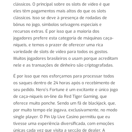
clássicos. O principal sobre os slots de vídeo é que
eles têm pagamentos mais altos do que os slots
clássicos. Isso se deve à presença de rodadas de
bônus no jogo, símbolos selvagens especiais e
recursos extras. É por isso que a maioria dos
jogadores prefere esta categoria de máquinas caça-
níqueis, e temos o prazer de oferecer uma rica
variedade de slots de vídeo para todos os gostos.
Muitos jogadores brasileiros o usam porque acreditam
nele e as transações de dinheiro são criptografadas.
É por isso que nos esforçamos para processar todos
os saques dentro de 24 horas após o recebimento de
seu pedido. Nero’s Fortune é um excitante e único jogo
de caça-níqueis on-line da Red Tiger Gaming, que
oferece muito ponche. Sendo um fã de blackjack, que,
por muito tempo ele jogava, exclusivamente, no modo
single player. O Pin Up Live Casino permitiu que eu
tivesse uma experiência diversificada, com emoções
únicas cada vez que visita a secção de dealer. A