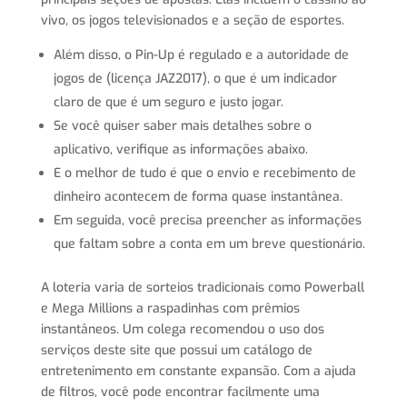
vivo, os jogos televisionados e a seção de esportes.
Além disso, o Pin-Up é regulado e a autoridade de
jogos de (licença JAZ2017), o que é um indicador
claro de que é um seguro e justo jogar.
Se você quiser saber mais detalhes sobre o
aplicativo, verifique as informações abaixo.
E o melhor de tudo é que o envio e recebimento de
dinheiro acontecem de forma quase instantânea.
Em seguida, você precisa preencher as informações
que faltam sobre a conta em um breve questionário.
A loteria varia de sorteios tradicionais como Powerball
e Mega Millions a raspadinhas com prêmios
instantâneos. Um colega recomendou o uso dos
serviços deste site que possui um catálogo de
entretenimento em constante expansão. Com a ajuda
de filtros, você pode encontrar facilmente uma