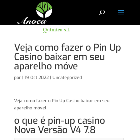
Veja como fazer o Pin Up
Casino baixar em seu
aparelho móve
por
|
19 Oct 2022
|
Uncategorized
Veja como fazer o Pin Up Casino baixar em seu
aparelho móvel
o que é pin-up casino
Nova Versão V4 7.8