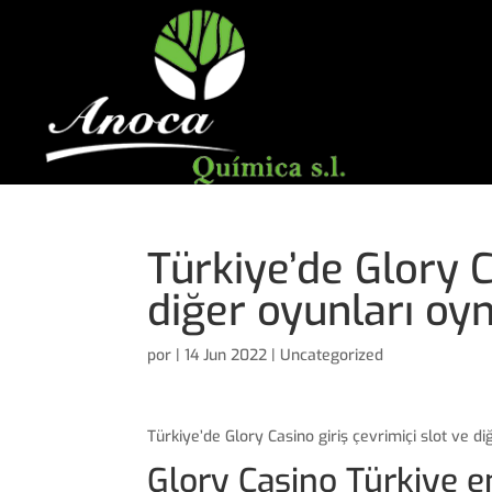
Türkiye’de Glory C
diğer oyunları oy
por
|
14 Jun 2022
|
Uncategorized
Türkiye’de Glory Casino giriş çevrimiçi slot ve d
Glory Casino Türkiye e