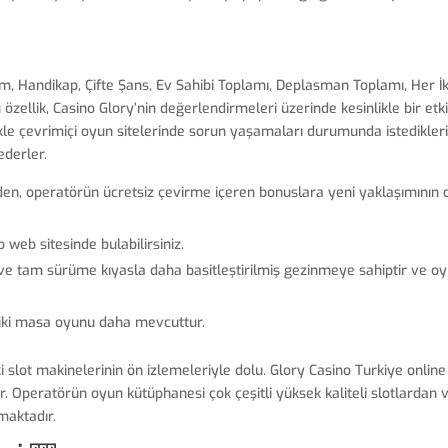
m, Handikap, Çifte Şans, Ev Sahibi Toplamı, Deplasman Toplamı, Her İk
zellik, Casino Glory’nin değerlendirmeleri üzerinde kesinlikle bir etk
likle çevrimiçi oyun sitelerinde sorun yaşamaları durumunda istedikler
ederler.
n, operatörün ücretsiz çevirme içeren bonuslara yeni yaklaşımının 
no web sitesinde bulabilirsiniz.
ma ve tam sürüme kıyasla daha basitleştirilmiş gezinmeye sahiptir ve o
iki masa oyunu daha mevcuttur.
ki slot makinelerinin ön izlemeleriyle dolu. Glory Casino Turkiye online
r. Operatörün oyun kütüphanesi çok çeşitli yüksek kaliteli slotlardan 
maktadır.