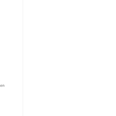
.
 en