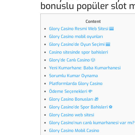
bonuslu popüler slot m
Content
Glory Casino Resmi Web Sitesi 🎰
Glory Casino mobil oyunları
Glory Casino’de Oyun Seçimi 🎰
Casino sitesinde spor bahisleri
Glory’de Canlı Casino 🎲
Yeni Kumarhane: Baba Kumarhanesi
Sorumlu Kumar Oynama
Platformlarda Glory Casino
Ödeme Seçenekleri 💸
Glory Casino Bonusları 🎁
Glory Casino’de Spor Bahisleri ⚽️
Glory Casino web sitesi
Glory Casino’nun canlı kumarhanesi var mı?
Glory Casino Mobil Casino