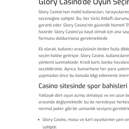
Glory Casino’de Oyun Seçi
Glory Casino’nun mobil kullanıcıları, tarayıcıla
seçeneğine sahiptir. Bu, her türlü ihtilaflı dur
garanti eder. Glory Casino’nin güvenlik hizmeti 
hazırdır. Glory Casino’ya kayıt olmak için ana s
formunu doldurmanız gerekmektedir.
Ek olarak, kullanıcı arayüzünün birden fazla dild
seçim haline getiriyor. Glory Casino, kullanıcıla
yöntemi sunmaktadır. Kredi kartı, banka havalesi
seçebilirsiniz. Ayrıca, kumarhane her para yatırm
yapmadan önce bu konuda bilgi edinmeniz öneml
Casino sitesinde spor bahisleri
Yaklaşık dört oyun açmış olmalıyız ve en uzun be
arasında değişmektedir, bu da neredeyse herkesi
normal poker gibi bir uzmanlık seviyesi gerektirir
Glory Casino, masa ve kart oyunlarının yanı sı
sahiptir.