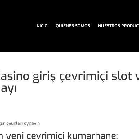
INICIO
QUIÉNES SOMOS
NUESTROS PRODUC
asino giriş çevrimiçi slot 
nayı
iğer oyunları oynayın
n yeni çevrimiçi kumarhane: