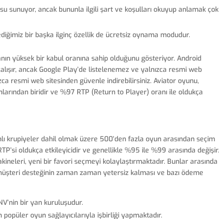
u sunuyor, ancak bununla ilgili şart ve koşulları okuyup anlamak çok
iğimiz bir başka ilginç özellik de ücretsiz oynama modudur.
n yüksek bir kabul oranına sahip olduğunu gösteriyor. Android
ışır, ancak Google Play’de listelenemez ve yalnızca resmi web
nızca resmi web sitesinden güvenle indirebilirsiniz. Aviator oyunu,
nlarından biridir ve %97 RTP (Return to Player) oranı ile oldukça
anlı krupiyeler dahil olmak üzere 500’den fazla oyun arasından seçim
 RTP’si oldukça etkileyicidir ve genellikle %95 ile %99 arasında değişir
makineleri, yeni bir favori seçmeyi kolaylaştırmaktadır. Bunlar arasında
, müşteri desteğinin zaman zaman yetersiz kalması ve bazı ödeme
 NV’nin bir yan kuruluşudur.
n popüler oyun sağlayıcılarıyla işbirliği yapmaktadır.