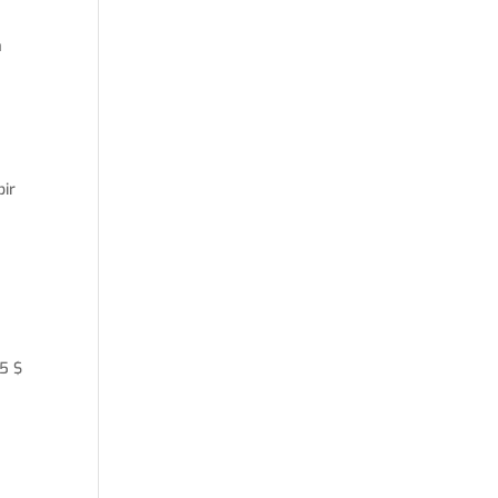
a
bir
25 $