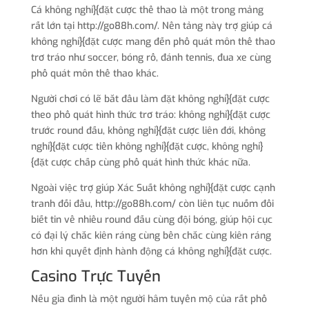
Cá không nghỉ}{đặt cược thể thao là một trong mảng
rất lớn tại http://go88h.com/. Nền tảng này trợ giúp cá
không nghỉ}{đặt cược mang đến phổ quát môn thể thao
trơ tráo như soccer, bóng rổ, đánh tennis, đua xe cùng
phổ quát môn thể thao khác.
Người chơi có lẽ bắt đầu làm đặt không nghỉ}{đặt cược
theo phổ quát hình thức trơ tráo: không nghỉ}{đặt cược
trước round đấu, không nghỉ}{đặt cược liên đới, không
nghỉ}{đặt cược tiền không nghỉ}{đặt cược, không nghỉ}
{đặt cược chấp cùng phổ quát hình thức khác nữa.
Ngoài việc trợ giúp Xác Suất không nghỉ}{đặt cược cạnh
tranh đối đầu, http://go88h.com/ còn liên tục nuốm đổi
biết tin về nhiều round đấu cùng đội bóng, giúp hội cục
có đại lý chắc kiên ráng cùng bền chắc cùng kiên ráng
hơn khi quyết định hành động cá không nghỉ}{đặt cược.
Casino Trực Tuyến
Nếu gia đình là một người hâm tuyển mộ của rất phổ