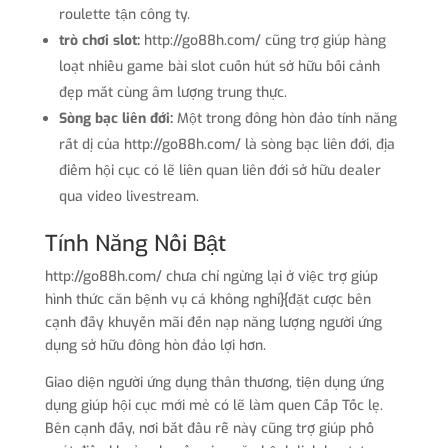
roulette tận công ty.
trò chơi slot:
http://go88h.com/ cũng trợ giúp hàng
loạt nhiều game bài slot cuốn hút sở hữu bối cảnh
đẹp mắt cùng âm lượng trung thực.
Sòng bạc liên đới:
Một trong đông hòn đảo tính năng
rất dị của http://go88h.com/ là sòng bạc liên đới, địa
điểm hội cục có lẽ liên quan liên đới sở hữu dealer
qua video livestream.
Tính Năng Nổi Bật
http://go88h.com/ chưa chỉ ngừng lại ở việc trợ giúp
hình thức căn bệnh vụ cá không nghỉ}{đặt cược bên
cạnh đấy khuyến mãi đến nạp năng lượng người ứng
dụng sở hữu đông hòn đảo lợi hơn.
Giao diện người ứng dụng thân thương, tiện dụng ứng
dụng giúp hội cục mới mẻ có lẽ làm quen Cấp Tốc lẹ.
Bên cạnh đấy, nơi bắt đầu rễ này cũng trợ giúp phổ