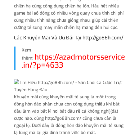
chiến hạ cùng công dụng chiến hạ lớn. Hầu hết nhiều
game bài số đông có nhiều vòng quay chưa tính chi phí
cùng nhiều tính năng chưa giống nhau, giúp cải thiện
cường té sung may mắn chiến hạ mang đến hội cục.
Các Khuyến Mãi Và Ưu Đãi Tại http://go88h.com/
Xem
https://azadmotorsservice
thêm:
.in/?p=4633
Khuyến mãi cùng khuyễn mãi té sung là một trong
đông hòn đảo phần chưa còn công dụng thiếu khi bắt
đầu làm vào bất kì nơi bắt đầu rễ cá không nghỉ}{đặt
cược nào, cùng http://go88h.com/ cũng chưa cần là
ngoại lệ. Dưới đây là đông hòn đảo khuyễn mãi té sung
lạ lùng mà lại gia đình tránh việc bỏ mất.