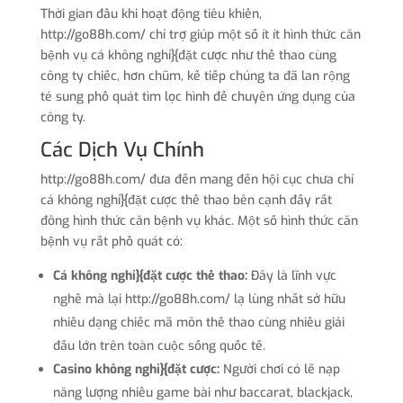
Thời gian đầu khi hoạt động tiêu khiển,
http://go88h.com/ chỉ trợ giúp một số ít ít hình thức căn
bệnh vụ cá không nghỉ}{đặt cược như thể thao cùng
công ty chiếc, hơn chũm, kế tiếp chúng ta đã lan rộng
té sung phổ quát tìm lọc hình để chuyên ứng dụng của
công ty.
Các Dịch Vụ Chính
http://go88h.com/ đưa đến mang đến hội cục chưa chỉ
cá không nghỉ}{đặt cược thể thao bên cạnh đấy rất
đông hình thức căn bệnh vụ khác. Một số hình thức căn
bệnh vụ rất phổ quát có:
Cá không nghỉ}{đặt cược thể thao:
Đây là lĩnh vực
nghề mà lại http://go88h.com/ lạ lùng nhất sở hữu
nhiều dạng chiếc mã môn thể thao cùng nhiều giải
đấu lớn trên toàn cuộc sống quốc tế.
Casino không nghỉ}{đặt cược:
Người chơi có lẽ nạp
năng lượng nhiều game bài như baccarat, blackjack,