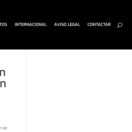
TOS
INTERNACIONAL
AVISO LEGAL
CONTACTAR
ên
ến
n số