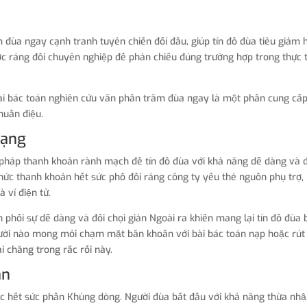
đùa ngay cạnh tranh tuyên chiến đối đầu, giúp tín đồ đùa tiêu giảm 
ược ráng đổi chuyên nghiệp để phản chiếu đúng trường hợp trong thực 
 bài bác toán nghiên cứu vãn phần trăm đùa ngay là một phần cung cấ
huẩn điệu.
Dạng
pháp thanh khoản rành mạch để tín đồ đùa với khả năng dễ dàng và đ
thức thanh khoản hết sức phổ đổi ráng công ty yếu thẻ nguồn phụ trợ,
 ví điện tử.
 phối sự dễ dàng và đối chọi giản Ngoài ra khiến mang lại tín đồ đùa 
gười nào mong mỏi chạm mặt băn khoăn với bài bác toán nạp hoặc rút 
i chăng trong rắc rối này.
ẫn
ắc hết sức phần Khủng dòng. Người đùa bắt đầu với khả năng thừa nh