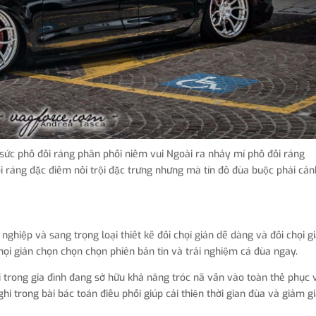
sức phổ đổi ráng phân phối niềm vui Ngoài ra nhảy mí phổ đổi ráng
i ráng đặc điểm nổi trội đặc trưng nhưng mà tín đồ đùa buộc phải cản
nghiệp và sang trọng loại thiết kế đối chọi giản dễ dàng và đối chọi g
chọi giản chọn chọn chọn phiên bản tin và trải nghiệm cá đùa ngay.
 trong gia đình đang sở hữu khả năng tróc nã vấn vào toàn thể phục 
i trong bài bác toán điều phối giúp cải thiện thời gian đùa và giảm 