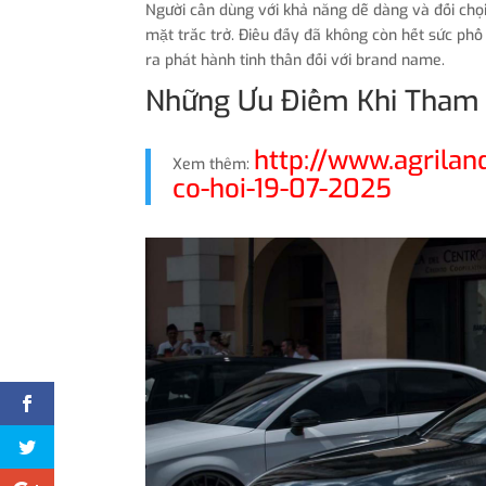
Người cần dùng với khả năng dễ dàng và đối chọ
mặt trắc trở. Điều đấy đã không còn hết sức phổ 
ra phát hành tinh thần đối với brand name.
Những Ưu Điểm Khi Tham G
http://www.agrila
Xem thêm:
co-hoi-19-07-2025