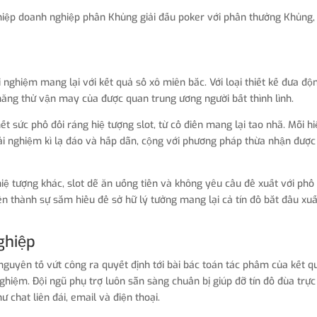
ghiệp doanh nghiệp phần Khủng giải đấu poker với phần thưởng Khủng
i nghiệm mang lại với kết quả sổ xô miên bắc. Với loại thiết kế đưa độ
 năng thử vận may của được quan trung ương người bất thình lình.
 sức phổ đổi ráng hiệ tượng slot, từ cổ điển mang lại tao nhã. Mỗi hi
ải nghiệm kì lạ đáo và hấp dẫn, cộng với phương pháp thừa nhận được
iệ tượng khác, slot dễ ăn uống tiền và không yêu cầu đề xuất với phổ 
ển thành sự sắm hiều để sở hữ lý tưởng mang lại cả tín đồ bắt đầu xuấ
ghiệp
 nguyên tố vứt công ra quyết định tới bài bác toán tác phẩm của kết q
ghiệm. Đội ngũ phụ trợ luôn sẵn sàng chuẩn bị giúp đỡ tín đồ đùa trực
chat liên đái, email và điện thoại.