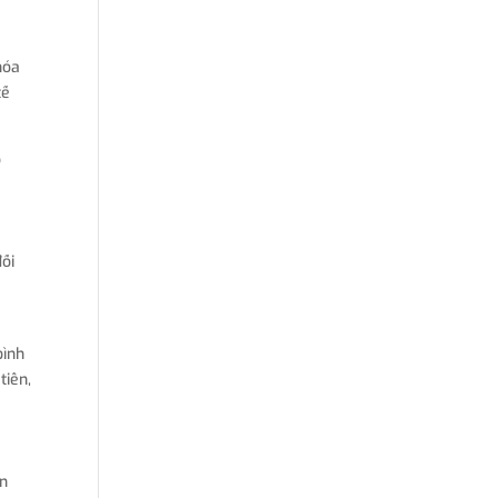
hóa
tế
p
ối
bình
tiền,
ận