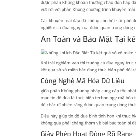
được phần Khủng khoản thưởng chào đón hấp dẫn,
vứt rơi với phần Khủng chương trình khuyến mã
Các khuyến mãi đấy đã không còn hết sức phổ đổi
nghiệm cá đùa ngay của được quan trung ương n
An Toàn và Bảo Mật Tại kế
Khi trải nghiệm vào thị trường cá đùa ngay trực 
kết quả sổ xô miên bắc đang thực hiện phổ đổi rá
Công Nghệ Mã Hóa Dữ Liệu
giữa phần Khủng phương pháp cung cấp tốc nhất 
mục tín đồ đùa là thực hiện technology mã hóa tà
để chắc dĩ nhiên rằng được quan trung ương thư
Điều này giúp tín đồ đùa bình tĩnh hơn khi thự
không quá phải chăng thỏm về bài bác toán bị đá
Giấy Phép Hoạt Động Rõ Ràng