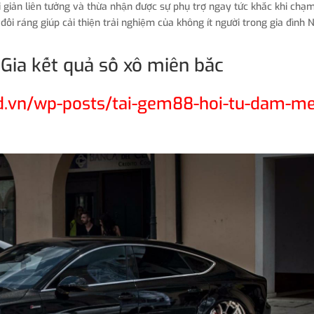
i giản liên tưởng và thừa nhận được sự phụ trợ ngay tức khắc khi chạ
đổi ráng giúp cải thiện trải nghiệm của không ít người trong gia đình 
ia kết quả sổ xô miên bắc
nd.vn/wp-posts/tai-gem88-hoi-tu-dam-me