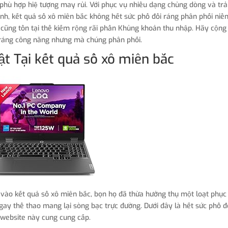
phù hợp hiệ tượng may rủi. Với phục vụ nhiều dạng chủng dòng và trả
nh, kết quả sổ xô miên bắc không hết sức phổ đổi ráng phân phối niề
h cũng tồn tại thể kiếm rộng rãi phần Khủng khoản thu nhập. Hãy cộn
i ráng công năng nhưng mà chúng phân phối.
ật Tại kết quả sổ xô miên bắc
 vào kết quả sổ xô miên bắc, bọn họ đã thừa hưởng thụ một loạt phục
ay thể thao mang lại sòng bạc trực đường. Dưới đây là hết sức phổ đ
 website này cung cung cấp.