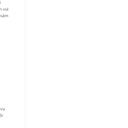
i
m vui
g sắm
 vụ
ổi