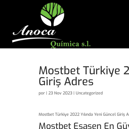
Mostbet Türkiye 2
Giriş Adres
por
|
23 Nov 2023
|
Uncategorized
Mostbet Türkiye 2022 Yılında Yeni Güncel Giriş A
Mostbet Esasen En Güv