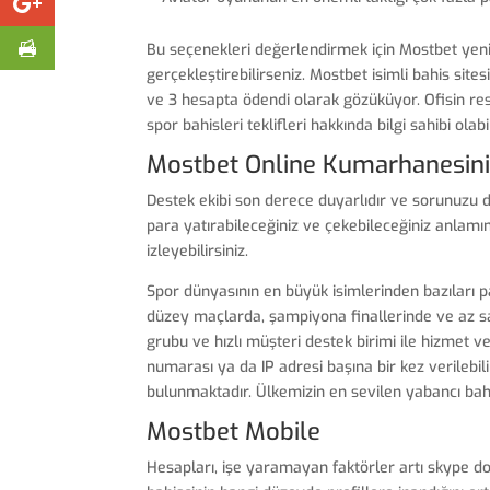
Bu seçenekleri değerlendirmek için Mostbet yeni
gerçekleştirebilirseniz. Mostbet isimli bahis s
ve 3 hesapta ödendi olarak gözüküyor. Ofisin re
spor bahisleri teklifleri hakkında bilgi sahibi olabil
Mostbet Online Kumarhanesinin
Destek ekibi son derece duyarlıdır ve sorunuzu da
para yatırabileceğiniz ve çekebileceğiniz anlamına
izleyebilirsiniz.
Spor dünyasının en büyük isimlerinden bazıları p
düzey maçlarda, şampiyona finallerinde ve az sa
grubu ve hızlı müşteri destek birimi ile hizmet 
numarası ya da IP adresi başına bir kez verilebil
bulunmaktadır. Ülkemizin en sevilen yabancı bahis
Mostbet Mobile
Hesapları, işe yaramayan faktörler artı skype doğ