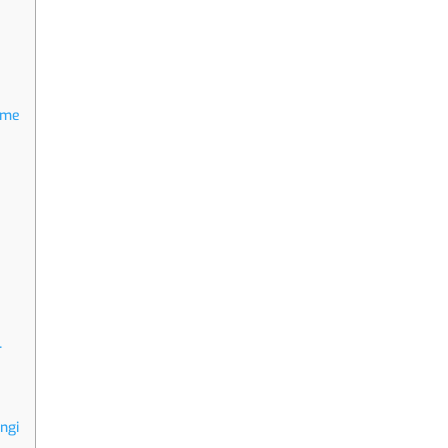
ilme
r
ngi