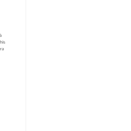
lı
his
ara