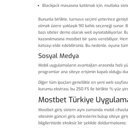
Blackjack masasına katılmak için, mutlaka sis
Bununla birlikte, turnuva seçimi yeterince geniştir 
olmak üzere yaklaşık 90 bahis seçeneği sunar. B
bazı siteler demo olarak weil oynatabiliyorlar. 
kazanılmasına mostbet bir şans verebiliyor. He
katsayı elde edebilirsiniz. Bu nedenle, oyuna tüm
Sosyal Medya
Mobil uygulamaların avantajları arasında hızlı yük
programlar ana siteye erişimin kapalı olduğu dur
Diğer tüm ipuçları genellikle en yeni web sayfas
kurumu ekstrası, bu 250 FS ile birlikte % yüz yir
Mostbet Türkiye Uygulaması
Mostbet giriş sistem aynı zamanda mobil cihazl
sitesinin güncel giriş adreslerini bulup siteye g
bilgilerinizde eksiksiz bir şekilde doldurmalısın