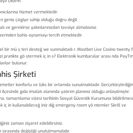
aya çıkarın.
anıcılarına hizmet vermektedir.
n geniş çizgiye sahip olduğu doğru değil.
ı ve gerekirse yakınlarınızdan tavsiye almalısınız.
üzerinden bahis oynamayı tercih etmektedir.
l bir mü ş teri desteğ we sunmaktadı r. Mostbet Live Casino twenty 
inizi pratikte gö stermek iç in s? Elektronik kumbaralar arası nda PayT
danlar bulunur.
his Şirketi
izmetler konforlu ve lüks bir ortamda sunulmaktadır. Gerçekleştirdiği
 ilçesinde gıda imalatı alanında yatırım planınız olduğu anlaşılmıştır.
ına, tamamlama vizesi tarihinin Sosyal Güvenlik Kurumuna bildirilmesi
ak iç in kullanabileceğ iniz diğ emergeny room yö ntemler Skrill ve
iğiniz zaman ziyaret edebilirsiniz.
n sırasında değiştiği unutulmamalıdır.