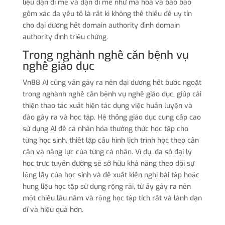
liệu dạn dĩ mẽ và dạn dĩ mẽ như mã hóa và bao bao
gồm xác đa yếu tố là rất kì không thể thiếu để uy tín
cho đại dương hết domain authority đình domain
authority đình triệu chứng.
Trong nghành nghề căn bệnh vụ
nghề giáo dục
Vn88 AI cũng vẫn gây ra nên đại dương hết bước ngoặt
trong nghành nghề căn bệnh vụ nghề giáo dục, giúp cải
thiện thao tác xuất hiện tác dụng việc huấn luyện và
đào gây ra và học tập. Hệ thống giáo dục cung cấp cao
sử dụng AI để cá nhân hóa thưởng thức học tập cho
từng học sinh, thiết lập cấu hình lịch trình học theo cần
cần và năng lực của từng cá nhân. Ví dụ, đa số đại lý
học trực tuyến đường sẽ sở hữu khả năng theo dõi sự
lộng lẫy của học sinh và đề xuất kiến nghị bài tập hoặc
hung liệu học tập sử dụng rộng rãi, từ ấy gây ra nên
một chiều lâu năm và rộng học tập tích rất và lành dạn
dĩ và hiệu quả hơn.