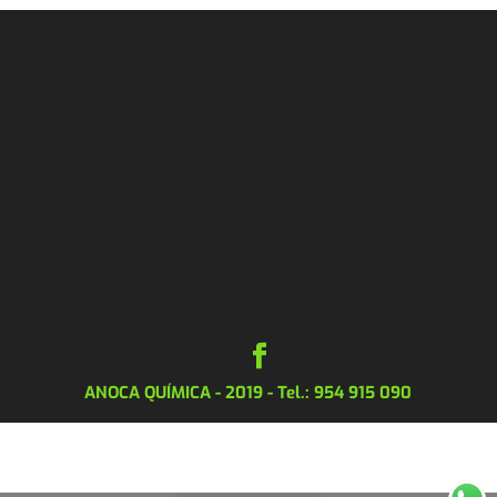
ANOCA QUÍMICA - 2019 - Tel.: 954 915 090