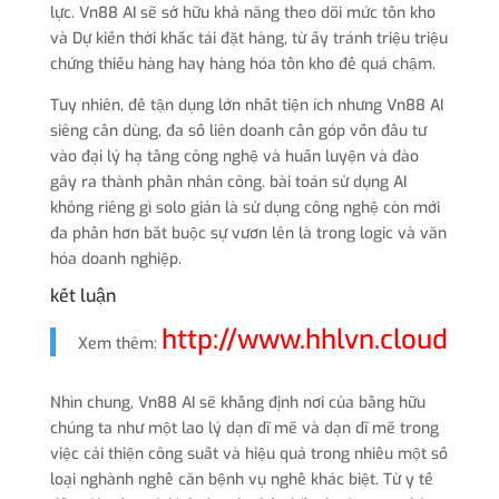
lực. Vn88 AI sẽ sở hữu khả năng theo dõi mức tồn kho
và Dự kiến thời khắc tái đặt hàng, từ ấy tránh triệu triệu
chứng thiếu hàng hay hàng hóa tồn kho để quá chậm.
Tuy nhiên, để tận dụng lớn nhất tiện ích nhưng Vn88 AI
siêng cần dùng, đa số liên doanh cần góp vốn đầu tư
vào đại lý hạ tầng công nghệ và huấn luyện và đào
gây ra thành phần nhân công. bài toán sử dụng AI
không riêng gì solo giản là sử dụng công nghệ còn mới
đa phần hơn bắt buộc sự vươn lên là trong logic và văn
hóa doanh nghiệp.
kết luận
http://www.hhlvn.cloud
Xem thêm:
Nhìn chung, Vn88 AI sẽ khẳng định nơi của bằng hữu
chúng ta như một lao lý dạn dĩ mẽ và dạn dĩ mẽ trong
việc cải thiện công suất và hiệu quả trong nhiều một số
loại nghành nghề căn bệnh vụ nghề khác biệt. Từ y tế