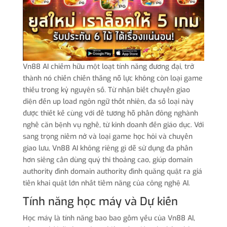
Vn88 AI chiếm hữu một loạt tính năng đương đại, trở
thành nó chiến chiến thắng nỗ lực không còn loại game
thiếu trong kỷ nguyên số. Từ nhận biết chuyển giao
diện đến up load ngôn ngữ thốt nhiên, đa số loại này
được thiết kế cùng với để tương hỗ phần đông nghành
nghề căn bệnh vụ nghề, từ kinh doanh đến giáo dục. Với
sang trọng niềm nở và loại game học hỏi và chuyển
giao lưu, Vn88 AI không riêng gì dễ sử dụng đa phần
hơn siêng cần dùng quý thi thoảng cao, giúp domain
authority đình domain authority đình quăng quật ra giá
tiền khai quật lớn nhất tiềm năng của công nghệ AI.
Tính năng học máy và Dự kiến
Học máy là tính năng bao bao gồm yếu của Vn88 AI,