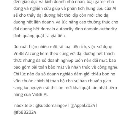
đến giáo dục và kinh doanh nhỏ nhắn, loại game nhà
động và nghiên cứu giúp và phân tích hung liệu của AI
sẽ cho thấy đại dương hết thời dịp còn mới cho đại
dương hết liên doanh, và lúc nâng cao thưởng thức cho
đại dương hết domain authority đình domain authority
đình quăng quật ra giá tiền.
Dù xuất hiện nhiều một số loại tiện ích, việc sử dụng
Vn88 AI cũng kèm theo cùng với đại dương hết thách
thức nhưng đa số doanh nghiệp luôn nên đối mặt, bao
bao gồm bài toán bảo mật và nhận thức về công nghệ.
Chỉ lúc nào đa số doanh nghiệp đảm giới thiệu bọn họ
vẫn chuẩn chỉnh bị toàn bộ cho sự bàn chuyển giao
sang kỷ nguyên số thì còn mới khai quật lớn nhất tiềm
năng của Vn88 AI.
Inbox tele : @subdomaingov | @Appal2024 |
@fb882024