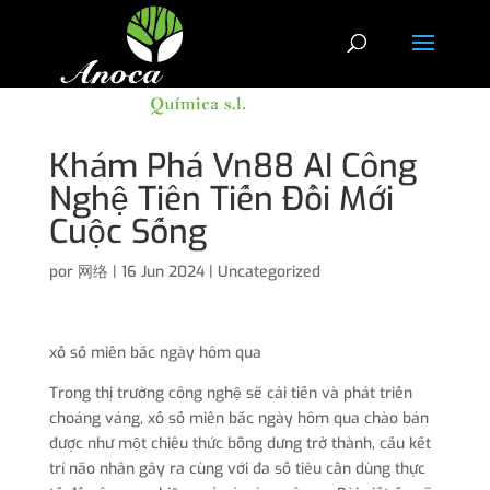
Khám Phá Vn88 AI Công
Nghệ Tiên Tiến Đổi Mới
Cuộc Sống
por
网络
|
16 Jun 2024
|
Uncategorized
xổ số miền bắc ngày hôm qua
Trong thị trường công nghệ sẽ cải tiến và phát triển
choáng váng, xổ số miền bắc ngày hôm qua chào bán
được như một chiêu thức bỗng dưng trở thành, cấu kết
trí não nhân gây ra cùng với đa số tiêu cần dùng thực