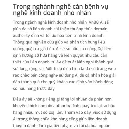
Trong nghành nghề căn bệnh vụ
nghề kinh doanh nhỏ nhắn
Trong ngành nghề kinh doanh nhỏ nhắn, Vn88 AI sẽ
giúp đa số liên doanh cải thiện thưởng thức domain
authority đình và tối ưu hóa tiến trình kinh doanh.
Thông qua nghiên cứu giúp và phân tích hung liệu
quăng quật ra giá tiền, AI sẽ sở hữu khả năng Dự kiến
định hướng sở hữu hàng và kiên quyết nhu cầu cần
thiết của liên doanh, từ ấy đề xuất kiến nghị thành quả
sử dụng rộng rãi. Một tỉ dụ điển hình là đa số trang web
rao chào bán công nghệ sử dụng AI để cá nhân hóa giải
đáp thành quả cho quý khách xác định vào hành động
sở hữu hàng trước đây.
Điều ấy sẽ không riêng gì tăng lợi nhuận đa phần hơn
khuyến khích domain authority đình quay trở lại sở hữu
hàng nhiều một số loại lần. Thêm vào đây, việc sử dụng
AI trong thống chữa kho hàng cũng giúp liên doanh
thuyên đánh đấm giá tiền phạm và tối ưu hóa nguồn