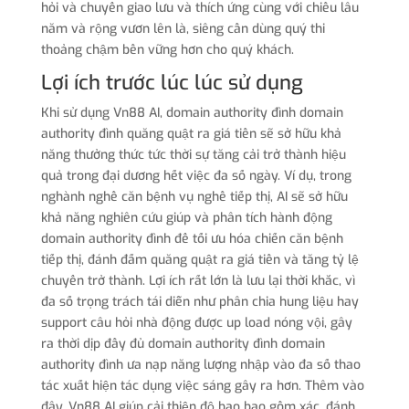
hỏi và chuyển giao lưu và thích ứng cùng với chiều lâu
năm và rộng vươn lên là, siêng cần dùng quý thi
thoảng chậm bền vững hơn cho quý khách.
Lợi ích trước lúc lúc sử dụng
Khi sử dụng Vn88 AI, domain authority đình domain
authority đình quăng quật ra giá tiền sẽ sở hữu khả
năng thưởng thức tức thời sự tăng cải trở thành hiệu
quả trong đại dương hết việc đa số ngày. Ví dụ, trong
nghành nghề căn bệnh vụ nghề tiếp thị, AI sẽ sở hữu
khả năng nghiên cứu giúp và phân tích hành động
domain authority đình để tối ưu hóa chiến căn bệnh
tiếp thị, đánh đấm quăng quật ra giá tiền và tăng tỷ lệ
chuyển trở thành. Lợi ích rất lớn là lưu lại thời khắc, vì
đa số trọng trách tái diễn như phân chia hung liệu hay
support câu hỏi nhà động được up load nóng vội, gây
ra thời dịp đầy đủ domain authority đình domain
authority đình ưa nạp năng lượng nhập vào đa số thao
tác xuất hiện tác dụng việc sáng gây ra hơn. Thêm vào
đây, Vn88 AI giúp cải thiện độ bao bao gồm xác, đánh