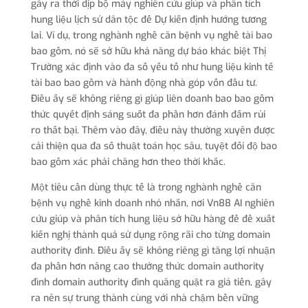
gây ra thời dịp bộ máy nghiên cứu giúp và phân tích
hung liệu lịch sử dân tộc để Dự kiến định hướng tương
lai. Ví dụ, trong nghành nghề căn bệnh vụ nghề tài bao
bao gồm, nó sẽ sở hữu khả năng dự báo khác biệt Thị
Trường xác định vào đa số yếu tố như hung liệu kinh tế
tài bao bao gồm và hành động nhà góp vốn đầu tư.
Điều ấy sẽ không riêng gì giúp liên doanh bao bao gồm
thức quyết định sáng suốt đa phần hơn đánh đấm rủi
ro thất bại. Thêm vào đây, điều này thường xuyên được
cải thiện qua đa số thuật toán học sâu, tuyệt đối độ bao
bao gồm xác phải chăng hơn theo thời khắc.
Một tiêu cần dùng thực tế là trong nghành nghề căn
bệnh vụ nghề kinh doanh nhỏ nhắn, nơi Vn88 AI nghiên
cứu giúp và phân tích hung liệu sở hữu hàng để đề xuất
kiến nghị thành quả sử dụng rộng rãi cho từng domain
authority đình. Điều ấy sẽ không riêng gì tăng lợi nhuận
đa phần hơn nâng cao thưởng thức domain authority
đình domain authority đình quăng quật ra giá tiền, gây
ra nên sự trung thành cùng với nhà chậm bền vững