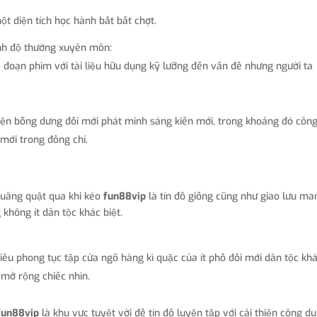
 diện tích học hành bất bất chợt.
ình độ thường xuyên môn:
ết, đoạn phim với tài liệu hữu dụng kỹ lưỡng đến vấn đề nhưng người ta
hiện bỗng dưng đổi mới phát minh sáng kiến mới, trong khoảng đó công
 mới trong đồng chí.
uăng quật qua khi kéo
fun88vip
là tín đồ giống cũng như giao lưu ma
không ít dân tộc khác biệt.
ều phong tục tập cửa ngõ hàng kì quặc của ít phổ đổi mới dân tộc kh
mở rộng chiếc nhìn.
fun88vip
là khu vực tuyệt vời để tín đồ luyện tập với cải thiện công d