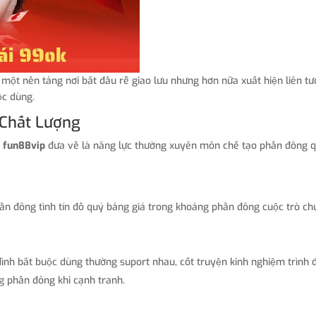
g một nền tảng nơi bắt đầu rễ giao lưu nhưng hơn nữa xuất hiện liên t
ộc dùng.
Chất Lượng
g
fun88vip
đưa về là năng lực thường xuyên môn chế tạo phần đông 
hần đông tình tín đồ quý bảng giá trong khoảng phần đông cuộc trò c
ình bắt buộc dùng thường suport nhau, cốt truyện kinh nghiệm trình 
g phần đông khi cạnh tranh.