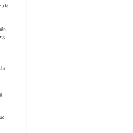
hư là
hắn
ông
hần
ng
ười