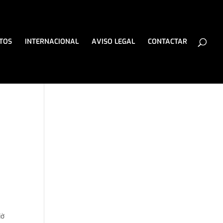
TOS
INTERNACIONAL
AVISO LEGAL
CONTACTAR
iờ