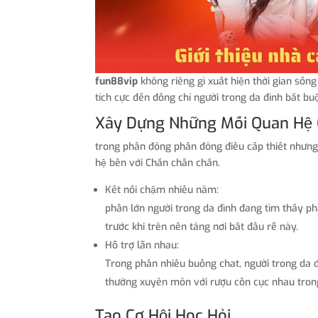
fun88vip
không riêng gì xuất hiện thời gian sốn
tích cực đến đồng chí người trong da đình bắt bu
Xây Dựng Những Mối Quan Hệ 
trong phần đông phần đông điều cấp thiết nhưn
hệ bền với Chắn chắn chắn.
Kết nối chậm nhiều năm:
phần lớn người trong da đình đang tìm thấy p
trước khi trên nền tảng nơi bắt đầu rễ này.
Hỗ trợ lẫn nhau:
Trong phần nhiều buồng chat, người trong da đ
thường xuyên môn với rượu cồn cục nhau tron
Tạo Cơ Hội Học Hỏi