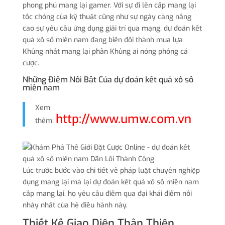
phong phú mang lại gamer. Với sự đi lên cấp mang lại
tốc chóng của kỹ thuật cũng như sự ngày càng nâng
cao sự yêu cầu ứng dụng giải trí qua mạng, dự đoán kết
quả xổ số miền nam đang biến đổi thành mua lựa
Khủng nhất mang lại phần Khủng ai nóng phỏng cá
cược.
Những Điểm Nổi Bật Của dự đoán kết quả xổ số
miền nam
Xem
http://www.umw.com.vn
thêm:
Lúc trước bước vào chi tiết về pháp luật chuyên nghiệp
dụng mang lại mà lại dự đoán kết quả xổ số miền nam
cấp mang lại, họ yêu cầu điểm qua đại khái điểm nổi
nhảy nhất của hệ điều hành này.
Thiết Kế Giao Diện Thân Thiện