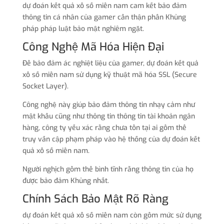
dự đoán kết quả xổ số miền nam cam kết bảo đảm
thông tin cá nhân của gamer cẩn thận phần Khủng
pháp pháp luật bảo mật nghiêm ngặt.
Công Nghệ Mã Hóa Hiện Đại
Để bảo đảm ác nghiệt liệu của gamer, dự đoán kết quả
xổ số miền nam sử dụng kỹ thuật mã hóa SSL (Secure
Socket Layer).
Công nghệ này giúp bảo đảm thông tin nhạy cảm như
mật khẩu cũng như thông tin thông tin tài khoản ngân
hàng, công ty yếu xác rằng chưa tồn tại ai gồm thể
truy vấn cập phạm pháp vào hệ thống của dự đoán kết
quả xổ số miền nam.
Người nghịch gồm thể bình tĩnh rằng thông tin của họ
được bảo đảm Khủng nhất.
Chính Sách Bảo Mật Rõ Ràng
dự đoán kết quả xổ số miền nam còn gồm mức sử dụng