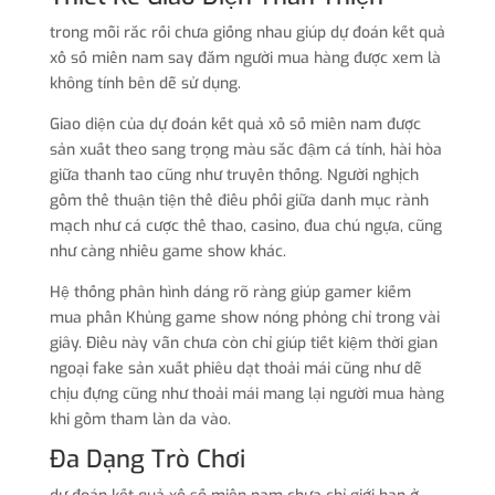
trong mỗi rắc rối chưa giống nhau giúp dự đoán kết quả
xổ số miền nam say đắm người mua hàng được xem là
không tính bên dễ sử dụng.
Giao diện của dự đoán kết quả xổ số miền nam được
sản xuất theo sang trọng màu sắc đậm cá tính, hài hòa
giữa thanh tao cũng như truyền thống. Người nghịch
gồm thể thuận tiện thể điều phối giữa danh mục rành
mạch như cá cược thể thao, casino, đua chú ngựa, cũng
như càng nhiều game show khác.
Hệ thống phân hình dáng rõ ràng giúp gamer kiếm
mua phần Khủng game show nóng phỏng chỉ trong vài
giây. Điều này vẫn chưa còn chỉ giúp tiết kiệm thời gian
ngoại fake sản xuất phiêu dạt thoải mái cũng như dễ
chịu đựng cũng như thoải mái mang lại người mua hàng
khi gồm tham làn da vào.
Đa Dạng Trò Chơi