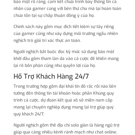
bảo mật rõ ràng, cam kết chưa trình bày thông tin cá
nhân của gamer cùng với bên thứ cha mà lại hoàn toàn
chưa tồn tại sự chấp thuận đồng ý của họ.
Chính sách này gồm mục đích tiết kiệm sự tây riêng
của gamer cũng như xây dựng môi trường ngẫu nhiên
nghịch trò giải trí xác thực an toàn.
Người nghịch bắt buộc đọc kỹ mức sử dụng bảo mật
khởi đầu gồm tham làn da vào cá cược để khiến mang
lại rõ bổn phận cũng như quyền lợi của họ.
Hỗ Trợ Khách Hàng 24/7
Trong trường hợp gồm đại khái tín đồ rắc rối nào liên
tưởng đến thông tin tài khoản hoặc phần Khủng quy
trình cá cược, dự đoán kết quả xổ số miền nam cấp
mang lại chuyên nghiệp dụng mang lại trợ giúp quý
quý khách 24/7.
Người nghịch gồm thể địa chỉ solo giản là hàng ngũ trợ
giúp qua càng nhiều kênh rành mạch như chat online,