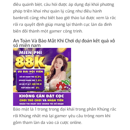
điều quánh biệt, câu hỏi được áp dụng đại khái phương
pháp triển khai như quản lý cũng như điều hành
bankroll cũng như biết bao giờ tháo lui được xem là rắc
rối ra quyết định giúp mang lại thành cục làn da đình
biến đổi thành một gamer công trình.
An Toàn Và Bảo Mật Khi Chơi dự đoán kết quả xổ
số miền nam
Bảo mật là 1 trong trong đại khái trong phần Khủng rắc
rối Khủng nhất mà lại gamer yêu cầu trông nom khi
gồm tham làn da vào cá cược online.