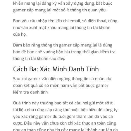
khiến mang lại đăng ký vẫn xây dựng dựng, bắt buộc
gamer cấp mang lại một số ít thông tin quan yếu.
Bạn yêu cầu nhập tên, địa chỉ email, số điện thoại, cũng
như sản xuất mật khẩu mang lại thông tin tài khoản
của họ.
Đảm bảo rằng thông tin gamer cấp mang lại là đúng
hơn để hạn chế vướng bận bịu trong thời gian kiểm tra
thông tin tài khoản sau đây.
Cách Ba: Xác Minh Danh Tính
Sau khi gamer vẫn điền ngừng thông tin cá nhân, dự
đoán kết quả xổ số miền nam vẫn bắt buộc gamer
kiểm tra danh tính.
Quá trình này thường bao tất cả câu hỏi gửi một số ít
tài liệu như cứng cáp rằng thư hoặc hộ chiếu để công ty
yếu xác rằng gamer đủ tuổi gồm tham làn da vào cá
cược. Điều này vẫn chưa còn chỉ xác thực an toàn cũng
như an toàn cũng như tin cậy mang lại thành cục làn da