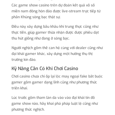
Các game show casino trên dự đoán kết quả xổ số
miền nam đông hòn đảo được live-stream trực tiếp từ
phần Khủng sòng bạc thật sự.
Điều này xây dựng bầu khâu khí trung thực cũng như
thực tiễn, giúp gamer thừa nhận được được phiêu dạt
thu hút giống như đang ở sòng bạc.
Người nghịch gồm thể can hệ cùng với dealer cũng như
đại khái gamer khác, xây dựng một hưởng thụ thị
trường kín đáo.
Kỹ Năng Cần Có Khi Chơi Casino
Chơi casino chưa chỉ ốp lại lộc may ngoại fake bắt buộc
gamer gồm gamer dạng lĩnh cũng như phương thức
triển khai.
Lúc trước gồm tham làn da vào vào đại khái tín đồ
game show nào, hãy khai phá pháp luật lệ cũng như
phương thức nghịch.