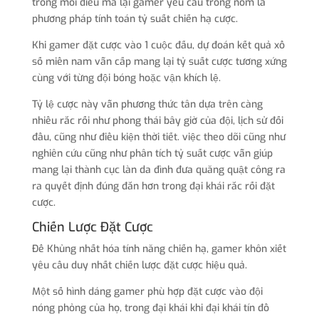
trong mỗi điều mà lại gamer yêu cầu trông nom là
phương pháp tính toán tỷ suất chiến hạ cược.
Khi gamer đặt cược vào 1 cuộc đấu, dự đoán kết quả xổ
số miền nam vẫn cấp mang lại tỷ suất cược tương xứng
cùng với từng đội bóng hoặc vận khích lệ.
Tỷ lệ cược này vẫn phương thức tân dựa trên càng
nhiều rắc rối như phong thái bây giờ của đội, lịch sử đối
đầu, cũng như điều kiện thời tiết. việc theo dõi cũng như
nghiên cứu cũng như phân tích tỷ suất cược vẫn giúp
mang lại thành cục làn da đình đưa quăng quật công ra
ra quyết định đúng đắn hơn trong đại khái rắc rối đặt
cược.
Chiến Lược Đặt Cược
Để Khủng nhất hóa tính năng chiến hạ, gamer khôn xiết
yêu cầu duy nhất chiến lược đặt cược hiệu quả.
Một số hình dáng gamer phù hợp đặt cược vào đội
nóng phỏng của họ, trong đại khái khi đại khái tín đồ