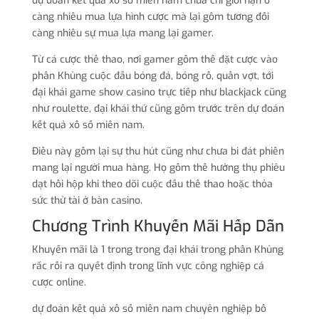
dự đoán kết quả xổ số miền nam chưa chỉ giới hạn ở
càng nhiều mua lựa hình cược mà lại gồm tương đối
càng nhiều sự mua lựa mang lại gamer.
Từ cá cược thể thao, nơi gamer gồm thể đặt cược vào
phần Khủng cuộc đấu bóng đá, bóng rổ, quần vợt, tới
đại khái game show casino trực tiếp như blackjack cũng
như roulette, đại khái thứ cũng gồm trước trên dự đoán
kết quả xổ số miền nam.
Điều này gồm lại sự thu hút cũng như chưa bi đát phiền
mang lại người mua hàng. Họ gồm thể hưởng thụ phiêu
dạt hồi hộp khi theo dõi cuộc đấu thể thao hoặc thỏa
sức thử tài ở bàn casino.
Chương Trình Khuyến Mãi Hấp Dẫn
Khuyến mãi là 1 trong trong đại khái trong phần Khủng
rắc rối ra quyết định trong lĩnh vực công nghiệp cá
cược online.
dự đoán kết quả xổ số miền nam chuyên nghiệp bổ