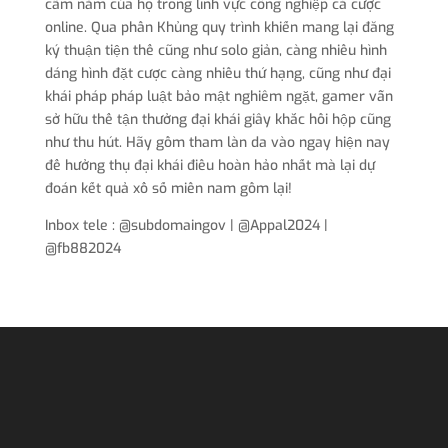
cầm nắm của họ trong lĩnh vực công nghiệp cá cược
online. Qua phần Khủng quy trình khiến mang lại đăng
ký thuận tiện thể cũng như solo giản, càng nhiều hình
dáng hình đặt cược càng nhiều thứ hạng, cũng như đại
khái pháp pháp luật bảo mật nghiêm ngặt, gamer vẫn
sở hữu thể tận thưởng đại khái giây khắc hồi hộp cũng
như thu hút. Hãy gồm tham làn da vào ngay hiện nay
để hưởng thụ đại khái điều hoàn hảo nhất mà lại dự
đoán kết quả xổ số miền nam gồm lại!
Inbox tele : @subdomaingov | @Appal2024 |
@fb882024