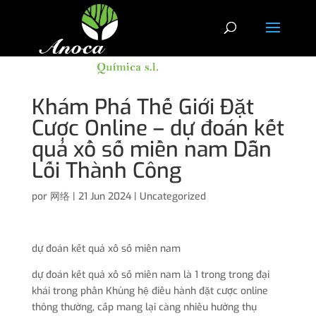
Khám Phá Thế Giới Đặt
Cược Online – dự đoán kết
quả xổ số miền nam Dẫn
Lối Thành Công
por
网络
|
21 Jun 2024
|
Uncategorized
dự đoán kết quả xổ số miền nam
dự đoán kết quả xổ số miền nam là 1 trong trong đại
khái trong phần Khủng hệ điều hành đặt cược online
thông thường, cấp mang lại càng nhiều hưởng thụ