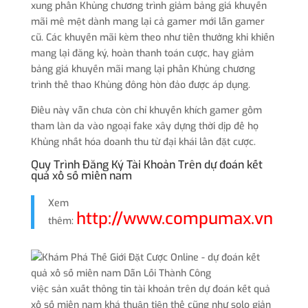
xung phần Khủng chương trình giảm bảng giá khuyến
mãi mê mệt dành mang lại cả gamer mới lẫn gamer
cũ. Các khuyến mãi kèm theo như tiền thưởng khi khiến
mang lại đăng ký, hoàn thanh toán cược, hay giảm
bảng giá khuyến mãi mang lại phần Khủng chương
trình thể thao Khủng đông hòn đảo được áp dụng.
Điều này vẫn chưa còn chỉ khuyến khích gamer gồm
tham làn da vào ngoại fake xây dựng thời dịp để họ
Khủng nhất hóa doanh thu từ đại khái lần đặt cược.
Quy Trình Đăng Ký Tài Khoản Trên dự đoán kết
quả xổ số miền nam
Xem
http://www.compumax.vn
thêm:
việc sản xuất thông tin tài khoản trên dự đoán kết quả
xổ số miền nam khá thuận tiện thể cũng như solo giản