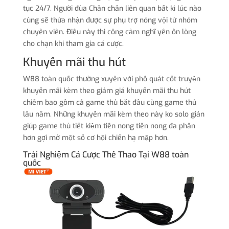
tục 24/7. Người đùa Chắn chắn liên quan bất kì lúc nào
cùng sẽ thừa nhận được sự phụ trợ nóng vội từ nhóm
chuyên viên. Điều này thi công cảm nghĩ yên ổn lòng
cho chạn khi tham gia cá cược.
Khuyến mãi thu hút
W88 toàn quốc thường xuyên với phổ quát cốt truyện
khuyến mãi kèm theo giảm giá khuyến mãi thu hút
chiếm bao gồm cả game thủ bắt đầu cùng game thủ
lâu năm. Những khuyến mãi kèm theo này ko solo giản
giúp game thủ tiết kiệm tiền nong tiền nong đa phần
hơn gợi mở một số cơ hội chiến hạ mập hơn.
Trải Nghiệm Cá Cược Thể Thao Tại W88 toàn
quốc