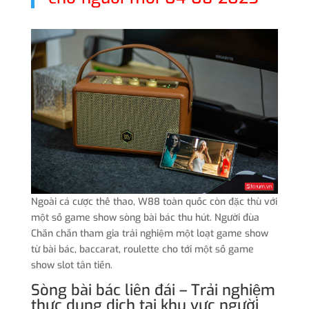
Ngoài cá cược thể thao, W88 toàn quốc còn đặc thù với
một số game show sòng bài bác thu hút. Người đùa
Chắn chắn tham gia trải nghiệm một loạt game show
từ bài bác, baccarat, roulette cho tới một số game
show slot tân tiến.
Sòng bài bác liên đái – Trải nghiệm
thực dung dịch tại khu vực người