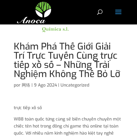
Khám Phá Thế Giới Giải
Trí Trực Tuyến Cùng trực
tiếp xổ số – Những Trải
Nghiệm Không Thể Bỏ Lỡ
por
网络
|
9 Ago 2024
|
Uncategorized
trực tiếp xổ số
W88 toàn quốc từng cùng sẽ biến chuyển chuyển một
chiếc tên hot trong đồng chí game thủ online tại toàn
quốc. Với nhiều năm kinh nghiệm hào kiệt tay nghề