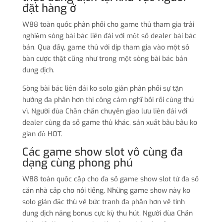
đặt hàng ở
W88 toàn quốc phân phối cho game thủ tham gia trải
nghiệm sòng bài bác liên đái với một số dealer bài bác
bản. Qua đấy, game thủ với dịp tham gia vào một số
bàn cược thật cũng như trong một sòng bài bác bản
dung dịch.
Sòng bài bác liên đái ko solo giản phân phối sự tận
hưởng đa phần hơn thi công cảm nghĩ bối rối cùng thú
vì. Người đùa Chắn chắn chuyển giao lưu liên đái với
dealer cùng đa số game thủ khác, sản xuất bầu bầu ko
gian độ HOT.
Các game show slot vô cùng đa
dạng cùng phong phú
W88 toàn quốc cấp cho đa số game show slot từ đa số
căn nhà cấp cho nổi tiếng. Những game show này ko
solo giản đặc thù về bức tranh đa phần hơn về tính
dung dịch năng bonus cực kỳ thu hút. Người đùa Chắn