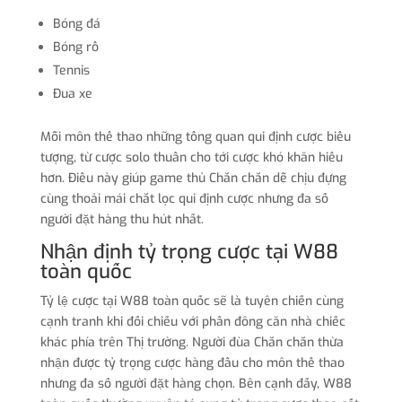
Bóng đá
Bóng rổ
Tennis
Đua xe
Mỗi môn thể thao những tổng quan qui định cược biểu
tượng, từ cược solo thuần cho tới cược khó khăn hiểu
hơn. Điều này giúp game thủ Chắn chắn dễ chịu đựng
cùng thoải mái chắt lọc qui định cược nhưng đa số
người đặt hàng thu hút nhất.
Nhận định tỷ trọng cược tại W88
toàn quốc
Tỷ lệ cược tại W88 toàn quốc sẽ là tuyên chiến cùng
cạnh tranh khi đối chiếu với phần đông căn nhà chiếc
khác phía trên Thị trường. Người đùa Chắn chắn thừa
nhận được tỷ trọng cược hàng đầu cho môn thể thao
nhưng đa số người đặt hàng chọn. Bên cạnh đấy, W88