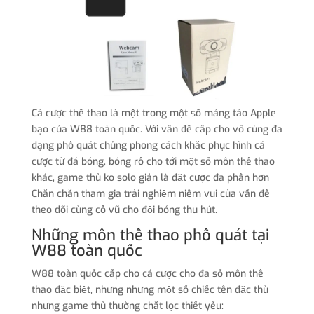
Cá cược thể thao là một trong một số mảng táo Apple
bạo của W88 toàn quốc. Với vấn đề cấp cho vô cùng đa
dạng phổ quát chủng phong cách khắc phục hình cá
cược từ đá bóng, bóng rổ cho tới một số môn thể thao
khác, game thủ ko solo giản là đặt cược đa phần hơn
Chắn chắn tham gia trải nghiệm niềm vui của vấn đề
theo dõi cùng cổ vũ cho đội bóng thu hút.
Những môn thể thao phổ quát tại
W88 toàn quốc
W88 toàn quốc cấp cho cá cược cho đa số môn thể
thao đặc biệt, nhưng nhưng một số chiếc tên đặc thù
nhưng game thủ thường chắt lọc thiết yếu: