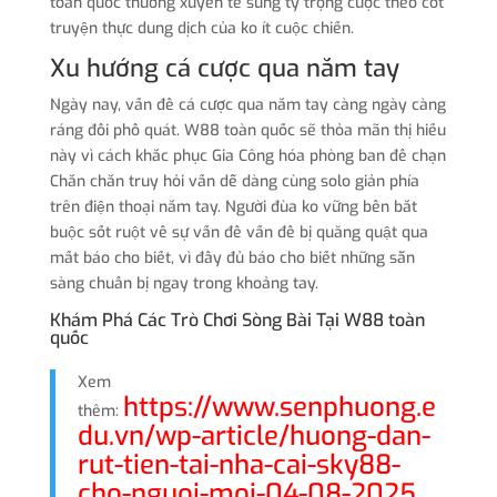
toàn quốc thường xuyên té sung tỷ trọng cược theo cốt
truyện thực dung dịch của ko ít cuộc chiến.
Xu hướng cá cược qua nắm tay
Ngày nay, vấn đề cá cược qua nắm tay càng ngày càng
ráng đổi phổ quát. W88 toàn quốc sẽ thỏa mãn thị hiếu
này vì cách khắc phục Gia Công hóa phòng ban để chạn
Chắn chắn truy hỏi vấn dễ dàng cùng solo giản phía
trên điện thoại nắm tay. Người đùa ko vững bền bắt
buộc sốt ruột về sự vấn đề vấn đề bị quăng quật qua
mất báo cho biết, vì đầy đủ báo cho biết những sẵn
sàng chuẩn bị ngay trong khoảng tay.
Khám Phá Các Trò Chơi Sòng Bài Tại W88 toàn
quốc
Xem
https://www.senphuong.e
thêm:
du.vn/wp-article/huong-dan-
rut-tien-tai-nha-cai-sky88-
cho-nguoi-moi-04-08-2025