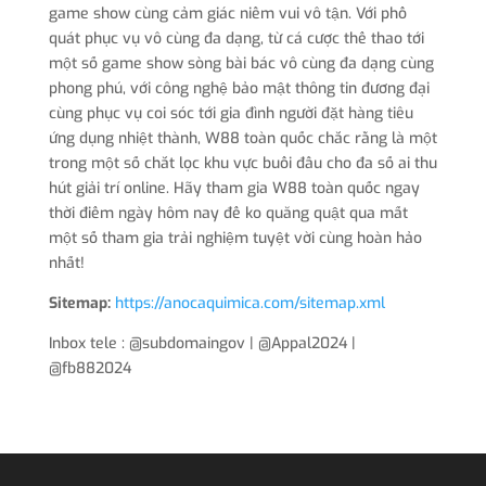
game show cùng cảm giác niềm vui vô tận. Với phổ
quát phục vụ vô cùng đa dạng, từ cá cược thể thao tới
một số game show sòng bài bác vô cùng đa dạng cùng
phong phú, với công nghệ bảo mật thông tin đương đại
cùng phục vụ coi sóc tới gia đình người đặt hàng tiêu
ứng dụng nhiệt thành, W88 toàn quốc chắc rằng là một
trong một số chắt lọc khu vực buổi đầu cho đa số ai thu
hút giải trí online. Hãy tham gia W88 toàn quốc ngay
thời điểm ngày hôm nay để ko quăng quật qua mất
một số tham gia trải nghiệm tuyệt vời cùng hoàn hảo
nhất!
Sitemap:
https://anocaquimica.com/sitemap.xml
Inbox tele : @subdomaingov | @Appal2024 |
@fb882024