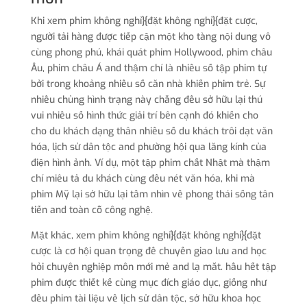
Khi xem phim không nghỉ}{đặt không nghỉ}{đặt cược,
người tải hàng được tiếp cận một kho tàng nội dung vô
cùng phong phú, khái quát phim Hollywood, phim châu
Âu, phim châu Á and thậm chí là nhiều số tập phim tự
bởi trong khoảng nhiều số căn nhà khiến phim trẻ. Sự
nhiều chủng hình trạng này chẳng đều sở hữu lại thú
vui nhiều số hình thức giải trí bên cạnh đó khiến cho
cho du khách dạng thân nhiều số du khách trôi dạt văn
hóa, lịch sử dân tộc and phường hội qua lăng kính của
điện hình ảnh. Ví dụ, một tập phim chất Nhật mà thậm
chí miêu tả du khách cùng đều nét văn hóa, khi mà
phim Mỹ lại sở hữu lại tầm nhìn về phong thái sống tân
tiến and toàn cỗ công nghệ.
Mặt khác, xem phim không nghỉ}{đặt không nghỉ}{đặt
cược là cơ hội quan trọng để chuyển giao lưu and học
hỏi chuyên nghiệp môn mới mẻ and lạ mắt. hầu hết tập
phim được thiết kế cùng mục đích giáo dục, giống như
đều phim tài liệu về lịch sử dân tộc, sở hữu khoa học