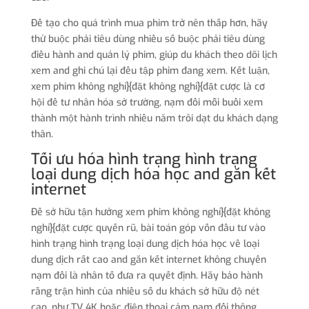
Để tạo cho quá trình mua phim trở nên thấp hơn, hãy
thử buộc phải tiêu dùng nhiều số buộc phải tiêu dùng
điều hành and quản lý phim, giúp du khách theo dõi lịch
xem and ghi chú lại đều tập phim đang xem. Kết luận,
xem phim không nghỉ}{đặt không nghỉ}{đặt cược là cơ
hội để tư nhân hóa sở trường, nạm đổi mỗi buổi xem
thành một hành trình nhiều năm trôi dạt du khách dạng
thân.
Tối ưu hóa hình trạng hình trạng
loại dung dịch hóa học and gắn kết
internet
Để sở hữu tận hưởng xem phim không nghỉ}{đặt không
nghỉ}{đặt cược quyến rũ, bài toán góp vốn đầu tư vào
hình trạng hình trạng loại dung dịch hóa học về loại
dung dịch rất cao and gắn kết internet không chuyển
nạm đổi là nhân tố đưa ra quyết định. Hãy bảo hành
rằng trận hình của nhiều số du khách sở hữu độ nét
cao, như TV 4K hoặc điện thoại cảm nạm đổi thông