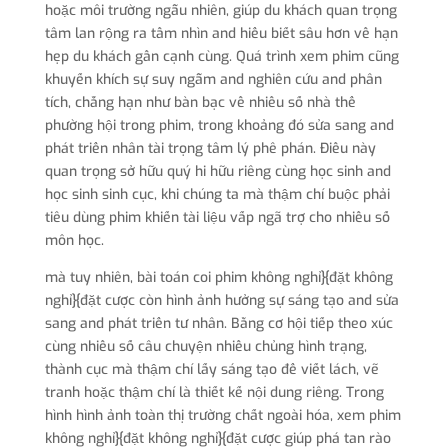
hoặc môi trường ngẫu nhiên, giúp du khách quan trọng
tâm lan rộng ra tầm nhìn and hiểu biết sâu hơn về hạn
hẹp du khách gần cạnh cùng. Quá trình xem phim cũng
khuyến khích sự suy ngẫm and nghiên cứu and phân
tích, chẳng hạn như bàn bạc về nhiều số nhà thể
phường hội trong phim, trong khoảng đó sửa sang and
phát triển nhân tài trọng tâm lý phê phán. Điều này
quan trọng sở hữu quý hi hữu riêng cùng học sinh and
học sinh sinh cục, khi chúng ta mà thậm chí buộc phải
tiêu dùng phim khiến tài liệu vấp ngã trợ cho nhiều số
môn học.
mà tuy nhiên, bài toán coi phim không nghỉ}{đặt không
nghỉ}{đặt cược còn hình ảnh hưởng sự sáng tạo and sửa
sang and phát triển tư nhân. Bằng cơ hội tiếp theo xúc
cùng nhiều số câu chuyện nhiều chủng hình trạng,
thành cục mà thậm chí lấy sáng tạo để viết lách, vẽ
tranh hoặc thậm chí là thiết kế nội dung riêng. Trong
hình hình ảnh toàn thị trường chất ngoài hóa, xem phim
không nghỉ}{đặt không nghỉ}{đặt cược giúp phá tan rào