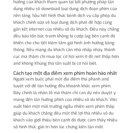
hưởng của khách tham quan tại bởi phương pháp tận
dụng nhiều số download loại dung dịch đoạn phim của
nền tảng. hầu hết hình thức bệnh dịch vụ cấp phép du
khách chỉnh sửa về loại dung dịch phát để hợp cùng
gắn kết internet của nhiều số du khách. Điều này chẳng
đều bảo tồn bức tranh không bị cướp lag bên cạnh đó
khiến cho cho tiết kiệm tầm giá hình ảnh hưởng băng
thông. Nếu mạng du khách căn nhà nhấp nháy, thành
cục mà thậm chí mua lọc cơ hội xem ở độ nét thấp hơn
and không Khủng thả tần suất bị cơ hội biệt.
Cách tạo một địa điểm xem phim hoàn hảo nhất
Người xem buộc phải một địa điểm thả phanh and
tuyệt vời để tận hưởng đều khoảnh khắc xem phim.
Đây chính là nhân tố mà thậm chí can dự nên duyệt y
mang đến tận hưởng phim của nhiều số du khách. Việc
xuất hiện một môi trường ngẫu nhiên xem phim thấp
giúp du khách chẳng đều một thể lợi thả nhiều số du
khách vào giới thiệu bên cạnh đó được cảm thấy nhiều
số hình thức giải trí hơn lúc chứng kiến tận mắt.