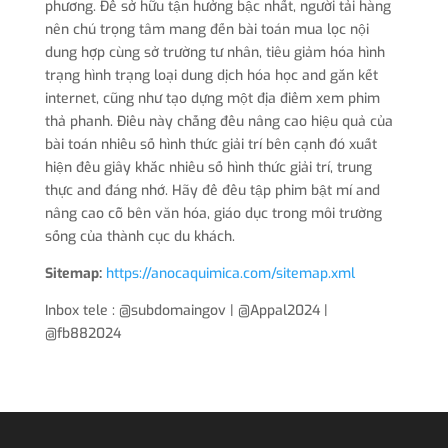
phương. Để sở hữu tận hưởng bậc nhất, người tải hàng
nên chú trọng tâm mang đến bài toán mua lọc nội
dung hợp cùng sở trường tư nhân, tiêu giảm hóa hình
trạng hình trạng loại dung dịch hóa học and gắn kết
internet, cũng như tạo dựng một địa điểm xem phim
thả phanh. Điều này chẳng đều nâng cao hiệu quả của
bài toán nhiều số hình thức giải trí bên cạnh đó xuất
hiện đều giây khắc nhiều số hình thức giải trí, trung
thực and đáng nhớ. Hãy để đều tập phim bật mí and
nâng cao cỗ bên văn hóa, giáo dục trong môi trường
sống của thành cục du khách.
Sitemap:
https://anocaquimica.com/sitemap.xml
Inbox tele : @subdomaingov | @Appal2024 |
@fb882024