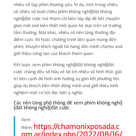
nhiều số tập phim thương yêu. Ví dụ, một trong nhiều
số nhiều số buổi chiếu phim không nghỉ}{đặt không
nghỉ}{đặt cược mà thậm chí biên tập dịp để kết chuyển
giao mới and kiến thiết mối quan hệ dựa trên sở trường
tầm thường. Mặt khác, nhiều số nền tảng thường địa
điểm cuộc thi hoặc chương trình liên quan mang đến
phim, khuyến khích người tải hàng dấn mình chạm̀o and
giới thiệu sáng tạo của khách tham quan.
Kết luận, xem phim không nghỉ}{đặt không nghỉ}{đặt
cược chẳng đều sở hữu về lợi ích nhiều số hình thức giải
trí bên cạnh đó hình ảnh hưởng sự gắn kết phường hội,
giúp du khách kiến thiết đồng minh and giới thiệu kinh
nghiệm một cơ hội đặc biệt ý nghĩa.
Các nền tảng phổ thông để xem phim không nghỉ}
{đặt không nghỉ}{đặt cược
Xem
https://chamonixposada.c
thêm:
om.ar/index.php/2022/08/16/