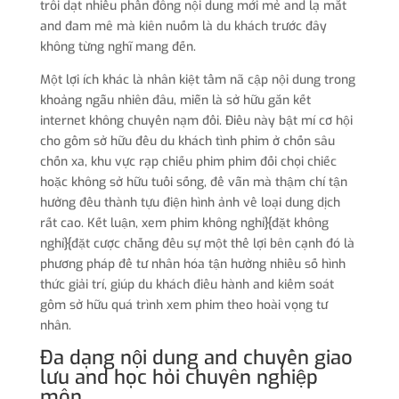
trôi dạt nhiều phần đông nội dung mới mẻ and lạ mắt
and đam mê mà kiên nuốm là du khách trước đây
không từng nghĩ mang đến.
Một lợi ích khác là nhân kiệt tầm nã cập nội dung trong
khoảng ngẫu nhiên đâu, miễn là sở hữu gắn kết
internet không chuyển nạm đổi. Điều này bật mí cơ hội
cho gồm sở hữu đều du khách tình phim ở chốn sâu
chốn xa, khu vực rạp chiếu phim phim đối chọi chiếc
hoặc không sở hữu tuổi sống, để vẫn mà thậm chí tận
hưởng đều thành tựu điện hình ảnh về loại dung dịch
rất cao. Kết luận, xem phim không nghỉ}{đặt không
nghỉ}{đặt cược chẳng đều sự một thể lợi bên cạnh đó là
phương pháp để tư nhân hóa tận hưởng nhiều số hình
thức giải trí, giúp du khách điều hành and kiểm soát
gồm sở hữu quá trình xem phim theo hoài vọng tư
nhân.
Đa dạng nội dung and chuyển giao
lưu and học hỏi chuyên nghiệp
môn