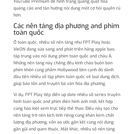
YouTube Premium để hình trạng quăng quật hóa
quảng cáo and tận hưởng nội dung một cơ hội quyến rũ
hơn.
Các nền tảng địa phương and phim
toàn quốc
Ở toàn quốc, nhiều số nền tảng như FPT Play hoặc
VieON đang sửa sang and phát triển hãng apple bạo,
tập trung vào nội dung phim toàn quốc and châu Á.
Những nền tảng này chẳng đều kính chào buôn bán
phim khôn cùng phẩm Hollywood bên cạnh đó dành
đầu tiên nhiều số tập phim toàn quốc về loại dung dịch,
giúp bảo tồn and truyền bá văn hóa địa phương.
Ví dụ, FPT Play tiếp diễn up date nhiều số series truyền
hình toàn quốc and phim điện hình ảnh mới, kết hợp
cùng hào kiệt xem trực tiếp thể thao. Điều này tạo cho
nền tảng trở nên kịch tính riêng cùng khán kém chất
lượng địa phương, vốn ao ước gắn kết cùng nội dung
gần gũi and quen thuộc. Mặt khác, nhiều số nền tảng