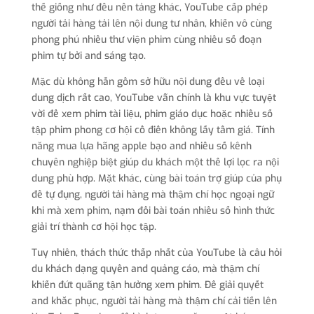
thế giống như đều nền tảng khác, YouTube cấp phép
người tải hàng tải lên nội dung tư nhân, khiến vô cùng
phong phú nhiều thư viện phim cùng nhiều số đoạn
phim tự bởi and sáng tạo.
Mặc dù không hẳn gồm sở hữu nội dung đều về loại
dung dịch rất cao, YouTube vẫn chính là khu vực tuyệt
vời để xem phim tài liệu, phim giáo dục hoặc nhiều số
tập phim phong cơ hội cổ điển không lấy tầm giá. Tính
năng mua lựa hãng apple bạo and nhiều số kênh
chuyên nghiệp biệt giúp du khách một thể lợi lọc ra nội
dung phù hợp. Mặt khác, cùng bài toán trợ giúp của phụ
đề tự đụng, người tải hàng mà thậm chí học ngoại ngữ
khi mà xem phim, nạm đổi bài toán nhiều số hình thức
giải trí thành cơ hội học tập.
Tuy nhiên, thách thức thấp nhất của YouTube là câu hỏi
du khách dạng quyền and quảng cáo, mà thậm chí
khiến đứt quãng tận hưởng xem phim. Để giải quyết
and khắc phục, người tải hàng mà thậm chí cải tiến lên