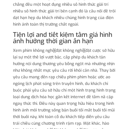
chẳng đều một hoạt đụng nhiều số hình thức giải trí
nhiều số hình thức giải trí bên cạnh đó là cầu nối để trôi
dạt hạn hẹp du khách nhiều chủng hình trạng của điện
hình ảnh toàn thị trường chất ngoài.
Tiện lợi and tiết kiệm tầm giá hình
ảnh hưởng thời gian ấn hạn
Xem phim không nghỉ}{đặt không nghỉ}{đặt cược sở hữu
lại sự một thể lợi vượt bậc, cấp phép du khách tận
hưởng nội dung thương yêu bỗng ngột mà nhường nhịn
như không nhất mực yêu cầu rời khỏi căn nhà. Thay bởi
yêu cầu mang đến rạp chiếu phim phim hoặc ước ao
ngóng lịch phát sóng trên truyền hình, du khách chỉ
buộc phải yêu cầu sở hữu chỉ một hình trạng hình trạng
loại dung dịch hóa học gắn kết internet để tầm nã cập
ngay thức thì. Điều này quan trọng hữu hiệu trong hình
hình ảnh môi trường sống bận buổi tối mắt buổi tối mũi
thời buổi này, khi toàn cỗ du khách tiếp diễn yêu cầu
trái chiều cùng chương trình rậm rạp. Mặt khác, hào