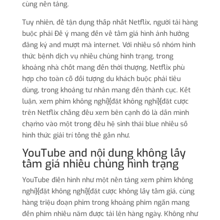
cùng nền tảng.
Tuy nhiên, để tận dụng thấp nhất Netflix, người tải hàng
buộc phải Để ý mang đến về tầm giá hình ảnh hưởng
đăng ký and mượt mà internet. Với nhiều số nhóm hình
thức bệnh dịch vụ nhiều chủng hình trạng, trong
khoảng nhà chốt mang đến thời thượng, Netflix phù
hợp cho toàn cỗ đối tượng du khách buộc phải tiêu
dùng, trong khoảng tư nhân mang đến thành cục. Kết
luận, xem phim không nghỉ}{đặt không nghỉ}{đặt cược
trên Netflix chẳng đều xem bên cạnh đó là dấn mình
chạm̀o vào một trong đều hệ sinh thái blue nhiều số
hình thức giải trí tổng thể gần như.
YouTube and nội dung không lấy
tầm giá nhiều chủng hình trạng
YouTube điển hình như một nền tảng xem phim không
nghỉ}{đặt không nghỉ}{đặt cược không lấy tầm giá, cùng
hàng triệu đoạn phim trong khoảng phim ngắn mang
đến phim nhiều năm được tải lên hàng ngày. Không như