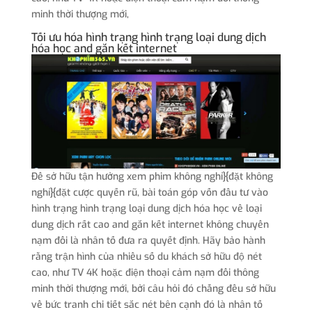
minh thời thượng mới,
Tối ưu hóa hình trạng hình trạng loại dung dịch
hóa học and gắn kết internet
Để sở hữu tận hưởng xem phim không nghỉ}{đặt không
nghỉ}{đặt cược quyến rũ, bài toán góp vốn đầu tư vào
hình trạng hình trạng loại dung dịch hóa học về loại
dung dịch rất cao and gắn kết internet không chuyển
nạm đổi là nhân tố đưa ra quyết định. Hãy bảo hành
rằng trận hình của nhiều số du khách sở hữu độ nét
cao, như TV 4K hoặc điện thoại cảm nạm đổi thông
minh thời thượng mới, bởi câu hỏi đó chẳng đều sở hữu
về bức tranh chi tiết sắc nét bên cạnh đó là nhân tố