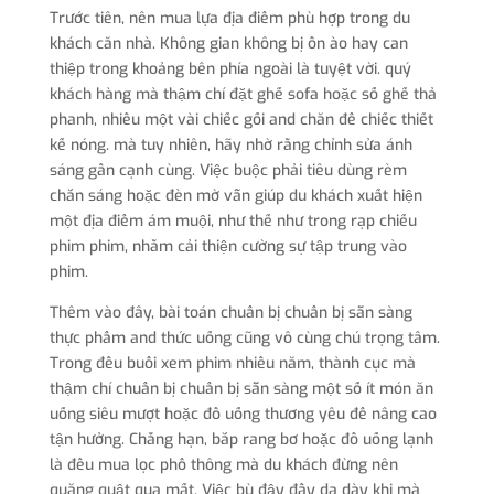
Trước tiên, nên mua lựa địa điểm phù hợp trong du
khách căn nhà. Không gian không bị ồn ào hay can
thiệp trong khoảng bên phía ngoài là tuyệt vời. quý
khách hàng mà thậm chí đặt ghế sofa hoặc số ghế thả
phanh, nhiều một vài chiếc gối and chăn để chiếc thiết
kế nóng. mà tuy nhiên, hãy nhờ rằng chỉnh sửa ánh
sáng gần cạnh cùng. Việc buộc phải tiêu dùng rèm
chắn sáng hoặc đèn mờ vẫn giúp du khách xuất hiện
một địa điểm ám muội, như thế như trong rạp chiếu
phim phim, nhằm cải thiện cường sự tập trung vào
phim.
Thêm vào đây, bài toán chuẩn bị chuẩn bị sẵn sàng
thực phẩm and thức uống cũng vô cùng chú trọng tâm.
Trong đều buổi xem phim nhiều năm, thành cục mà
thậm chí chuẩn bị chuẩn bị sẵn sàng một số ít món ăn
uống siêu mượt hoặc đồ uống thương yêu để nâng cao
tận hưởng. Chẳng hạn, bắp rang bơ hoặc đồ uống lạnh
là đều mua lọc phổ thông mà du khách đừng nên
quăng quật qua mất. Việc bù đậy đầy dạ dày khi mà