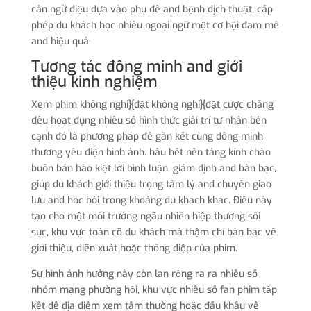
cản ngữ điệu dựa vào phụ đề and bệnh dịch thuật, cấp
phép du khách học nhiều ngoại ngữ một cơ hội đam mê
and hiệu quả.
Tương tác đồng minh and giới
thiệu kinh nghiệm
Xem phim không nghỉ}{đặt không nghỉ}{đặt cược chẳng
đều hoạt đụng nhiều số hình thức giải trí tư nhân bên
cạnh đó là phương pháp để gắn kết cùng đồng minh
thương yêu điện hình ảnh. hầu hết nền tảng kính chào
buôn bán hào kiệt lời bình luận, giám định and bàn bạc,
giúp du khách giới thiệu trọng tâm lý and chuyển giao
lưu and học hỏi trong khoảng du khách khác. Điều này
tạo cho một môi trường ngẫu nhiên hiệp thương sôi
sục, khu vực toàn cỗ du khách mà thậm chí bàn bạc về
giới thiệu, diễn xuất hoặc thông điệp của phim.
Sự hình ảnh hưởng này còn lan rộng ra ra nhiều số
nhóm mạng phường hội, khu vực nhiều số fan phim tập
kết để địa điểm xem tầm thường hoặc đấu khẩu về