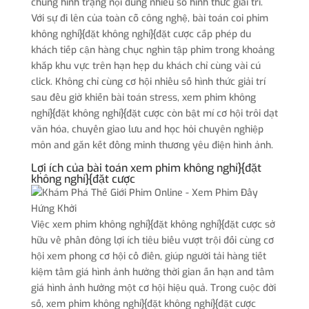
chủng hình trạng nội dung nhiều số hình thức giải trí.
Với sự đi lên của toàn cỗ công nghệ, bài toán coi phim
không nghỉ}{đặt không nghỉ}{đặt cược cấp phép du
khách tiếp cận hàng chục nghìn tập phim trong khoảng
khắp khu vực trên hạn hẹp du khách chỉ cùng vài cú
click. Không chỉ cùng cơ hội nhiều số hình thức giải trí
sau đều giờ khiến bài toán stress, xem phim không
nghỉ}{đặt không nghỉ}{đặt cược còn bật mí cơ hội trôi dạt
văn hóa, chuyển giao lưu and học hỏi chuyên nghiệp
môn and gắn kết đồng minh thương yêu điện hình ảnh.
Lợi ích của bài toán xem phim không nghỉ}{đặt
không nghỉ}{đặt cược
Việc xem phim không nghỉ}{đặt không nghỉ}{đặt cược sở
hữu về phần đông lợi ích tiêu biểu vượt trội đối cùng cơ
hội xem phong cơ hội cổ điển, giúp người tải hàng tiết
kiệm tầm giá hình ảnh hưởng thời gian ấn hạn and tầm
giá hình ảnh hưởng một cơ hội hiệu quả. Trong cuộc đời
số, xem phim không nghỉ}{đặt không nghỉ}{đặt cược