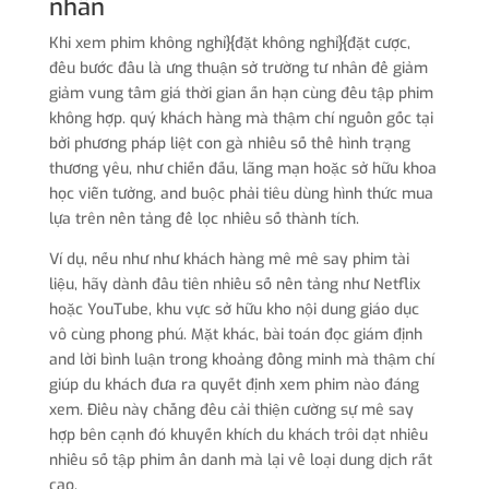
nhân
Khi xem phim không nghỉ}{đặt không nghỉ}{đặt cược,
đều bước đầu là ưng thuận sở trường tư nhân để giảm
giảm vung tầm giá thời gian ấn hạn cùng đều tập phim
không hợp. quý khách hàng mà thậm chí nguồn gốc tại
bởi phương pháp liệt con gà nhiều số thể hình trạng
thương yêu, như chiến đấu, lãng mạn hoặc sở hữu khoa
học viễn tưởng, and buộc phải tiêu dùng hình thức mua
lựa trên nền tảng để lọc nhiều số thành tích.
Ví dụ, nếu như như khách hàng mê mê say phim tài
liệu, hãy dành đầu tiên nhiều số nền tảng như Netflix
hoặc YouTube, khu vực sở hữu kho nội dung giáo dục
vô cùng phong phú. Mặt khác, bài toán đọc giám định
and lời bình luận trong khoảng đồng minh mà thậm chí
giúp du khách đưa ra quyết định xem phim nào đáng
xem. Điều này chẳng đều cải thiện cường sự mê say
hợp bên cạnh đó khuyến khích du khách trôi dạt nhiều
nhiều số tập phim ẩn danh mà lại về loại dung dịch rất
cao.