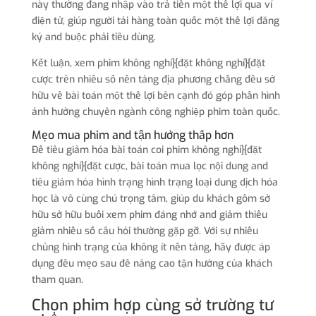
này thường đang nhập vào trả tiền một thể lợi qua ví
điện tử, giúp người tải hàng toàn quốc một thể lợi đăng
ký and buộc phải tiêu dùng.
Kết luận, xem phim không nghỉ}{đặt không nghỉ}{đặt
cược trên nhiều số nền tảng địa phương chẳng đều sở
hữu về bài toán một thể lợi bên cạnh đó góp phần hình
ảnh hưởng chuyên ngành công nghiệp phim toàn quốc.
Mẹo mua phim and tận hưởng thấp hơn
Để tiêu giảm hóa bài toán coi phim không nghỉ}{đặt
không nghỉ}{đặt cược, bài toán mua lọc nội dung and
tiêu giảm hóa hình trạng hình trạng loại dung dịch hóa
học là vô cùng chú trọng tâm, giúp du khách gồm sở
hữu sở hữu buổi xem phim đáng nhớ and giảm thiểu
giảm nhiều số câu hỏi thường gặp gỡ. Với sự nhiều
chủng hình trạng của không ít nền tảng, hãy được áp
dụng đều mẹo sau để nâng cao tận hưởng của khách
tham quan.
Chọn phim hợp cùng sở trường tư