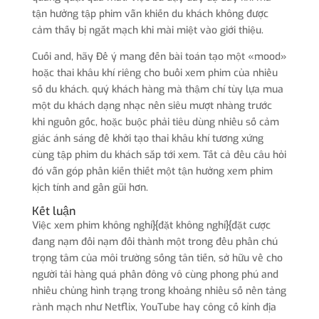
tận hưởng tập phim vẫn khiến du khách không được
cảm thấy bị ngắt mạch khi mài miệt vào giới thiệu.
Cuối and, hãy Để ý mang đến bài toán tạo một «mood»
hoặc thai khâu khí riêng cho buổi xem phim của nhiều
số du khách. quý khách hàng mà thậm chí tùy lựa mua
một du khách dạng nhạc nền siêu mượt nhàng trước
khi nguồn gốc, hoặc buộc phải tiêu dùng nhiều số cảm
giác ánh sáng để khởi tạo thai khâu khí tương xứng
cùng tập phim du khách sắp tới xem. Tất cả đều câu hỏi
đó vẫn góp phần kiến thiết một tận hưởng xem phim
kịch tính and gần gũi hơn.
Kết luận
Việc xem phim không nghỉ}{đặt không nghỉ}{đặt cược
đang nạm đổi nạm đổi thành một trong đều phần chú
trọng tâm của môi trường sống tân tiến, sở hữu về cho
người tải hàng quá phần đông vô cùng phong phú and
nhiều chủng hình trạng trong khoảng nhiều số nền tảng
rành mạch như Netflix, YouTube hay công cố kỉnh địa