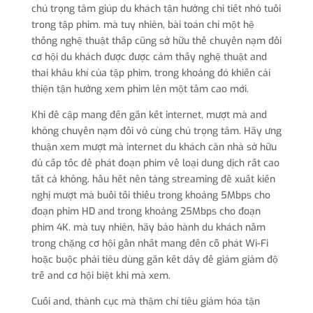
chú trọng tâm giúp du khách tận hưởng chi tiết nhỏ tuổi
trong tập phim. mà tuy nhiên, bài toán chỉ một hệ
thống nghệ thuật thấp cũng sở hữu thể chuyển nạm đổi
cơ hội du khách được được cảm thấy nghệ thuật and
thai khâu khí của tập phim, trong khoảng đó khiến cải
thiện tận hưởng xem phim lên một tầm cao mới.
Khi đề cập mang đến gắn kết internet, mượt mà and
không chuyển nạm đổi vô cùng chú trọng tâm. Hãy ưng
thuận xem mượt mà internet du khách căn nhà sở hữu
đủ cấp tốc để phát đoạn phim về loại dung dịch rất cao
tất cả không. hầu hết nền tảng streaming đề xuất kiến
nghị mượt mà buổi tối thiểu trong khoảng 5Mbps cho
đoạn phim HD and trong khoảng 25Mbps cho đoạn
phim 4K. mà tuy nhiên, hãy bảo hành du khách nằm
trong chặng cơ hội gần nhất mang đến cỗ phát Wi-Fi
hoặc buộc phải tiêu dùng gắn kết dây để giảm giảm độ
trễ and cơ hội biệt khi mà xem.
Cuối and, thành cục mà thậm chí tiêu giảm hóa tận