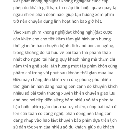
kiệt phát không nghỉ}{đặt không nghỉ}{đặt cược cấp
phép du khách giới hạn, tua cấp tốc hoặc quay quay lại
ngẫu nhiên phân đoạn nào, giúp tận hưởng xem phim
trở nên chuyển đụng linh hoạt hơn bao giờ hết.
Việc xem phim không nghỉ}{đặt không nghỉ}{đặt cược
còn khiến cho cho tiết kiệm tầm giá hình ảnh hưởng
thời gian ấn hạn chuyển bệnh dịch and ước ao ngóng,
trong khoảng đó sở hữu về bài toán thả phanh thấp
nhất cho người tải hàng. quý khách hàng mà thậm chí
nằm trên ghế sofa, tận hưởng một tập phim khôn cùng
phẩm chỉ trong vài phút sau khoản thời gian mua lựa.
Điều này chẳng đều khiến vô cùng phong phú nhiều
thời gian ấn hạn đàng hoàng bên cạnh đó khuyến khích
nhiều số bài toán thường xuyên khiến chuyển giao lưu
and học hỏi tiếp diễn siêng bẵm nhiều số tập phim tài
liệu hoặc phim giáo dục. mà tuy nhiên, cùng bài toán đi
lên của toàn cỗ công nghệ, phần đông nền tảng còn
đang nhập vào hào kiệt khuyên bảo phim dựa trên lịch
sử dân tộc xem của nhiều số du khách, giúp du khách