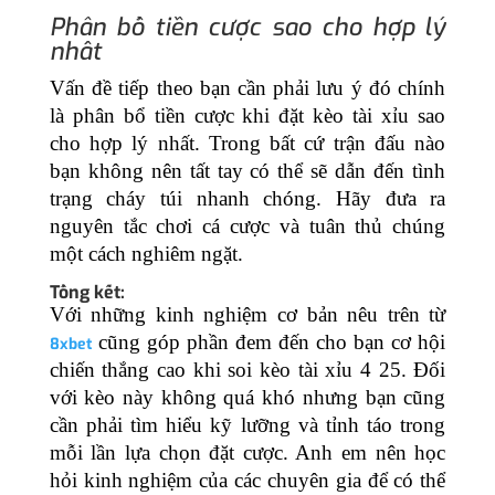
Phân bổ tiền cược sao cho hợp lý
nhất
Vấn đề tiếp theo bạn cần phải lưu ý đó chính
là phân bổ tiền cược khi đặt kèo tài xỉu sao
cho hợp lý nhất. Trong bất cứ trận đấu nào
bạn không nên tất tay có thể sẽ dẫn đến tình
trạng cháy túi nhanh chóng. Hãy đưa ra
nguyên tắc chơi cá cược và tuân thủ chúng
một cách nghiêm ngặt.
Tổng kết:
Với những kinh nghiệm cơ bản nêu trên từ
cũng góp phần đem đến cho bạn cơ hội
8xbet
chiến thắng cao khi soi kèo tài xỉu 4 25. Đối
với kèo này không quá khó nhưng bạn cũng
cần phải tìm hiểu kỹ lưỡng và tỉnh táo trong
mỗi lần lựa chọn đặt cược. Anh em nên học
hỏi kinh nghiệm của các chuyên gia để có thể