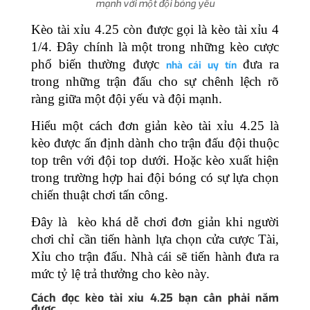
mạnh với một đội bóng yếu
Kèo tài xỉu 4.25 còn được gọi là kèo tài xỉu 4
1/4. Đây chính là một trong những kèo cược
phổ biến thường được
đưa ra
nhà cái uy tín
trong những trận đấu cho sự chênh lệch rõ
ràng giữa một đội yếu và đội mạnh.
Hiểu một cách đơn giản kèo tài xỉu 4.25 là
kèo được ấn định dành cho trận đấu đội thuộc
top trên với đội top dưới. Hoặc kèo xuất hiện
trong trường hợp hai đội bóng có sự lựa chọn
chiến thuật chơi tấn công.
Đây là kèo khá dễ chơi đơn giản khi người
chơi chỉ cần tiến hành lựa chọn cửa cược Tài,
Xỉu cho trận đấu. Nhà cái sẽ tiến hành đưa ra
mức tỷ lệ trả thưởng cho kèo này.
Cách đọc kèo tài xỉu 4.25 bạn cần phải nắm
được