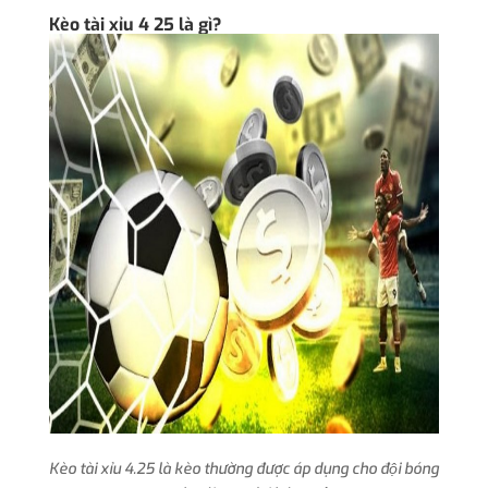
Kèo tài xỉu 4 25 là gì?
Kèo tài xỉu 4.25 là kèo thường được áp dụng cho đội bóng