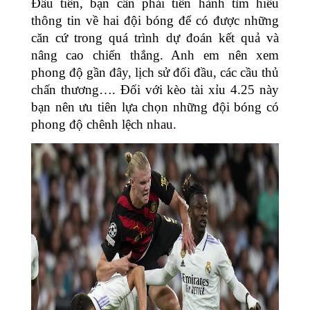
Đầu tiên, bạn cần phải tiến hành tìm hiểu
thông tin về hai đội bóng để có được những
căn cứ trong quá trình dự đoán kết quả và
nâng cao chiến thắng. Anh em nên xem
phong độ gần đây, lịch sử đối đầu, các cầu thủ
chấn thương…. Đối với kèo tài xỉu 4.25 này
bạn nên ưu tiên lựa chọn những đội bóng có
phong độ chênh lệch nhau.