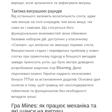
вирішує, коли зупинитися та зафіксувати виграш.
Тактика виграшних раундів
Від останнього залежить волатильність слота, адже
чим менше на полі осередків, тим вона вища, так
само як і навпаки. Що стосується його
функціональних можливостей, вони обмежені
базовим набором дій, доступних у класичному
«Сапері», що анітрохи не зменшує переваг слота.
Використання старих і перевірених прийомів у нових
слотах при грамотному підході в більшості випадків
завжди приносить успіх, що було вкотре доведено
розробником азартних ігор BGaming. Деякі
ліцензовані казино України надають ексклюзивні
бонуси 777ua за встановлення додатків. Основна ідея
полягає в тому, щоб гравець міг насолоджуватися
геймплеєм та функціоналом без необхідності
вкладати гроші.
Гра Mines: як працює механіка та
які шанси на виграш