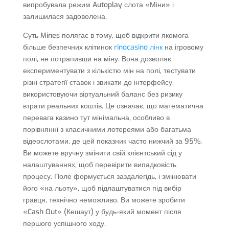
випробувала режим Autoplay слота «Міни» і
залишилася задоволена.
Суть Mines полягає в тому, щоб відкрити якомога
більше безпечних клітинок
rinocasino лінк
на ігровому
полі, не потрапивши на міну. Вона дозволяє
експериментувати з кількістю мін на полі, тестувати
різні стратегії ставок і звикати до інтерфейсу,
використовуючи віртуальний баланс без ризику
втрати реальних коштів. Це означає, що математична
перевага казино тут мінімальна, особливо в
порівнянні з класичними лотереями або багатьма
відеослотами, де цей показник часто нижчий за 95%.
Ви можете вручну змінити свій клієнтський сід у
налаштуваннях, щоб перевірити випадковість
процесу. Поле формується заздалегідь, і змінювати
його «на льоту», щоб підлаштуватися під вибір
гравця, технічно неможливо. Ви можете зробити
«Cash Out» (Кешаут) у будь-який момент після
першого успішного ходу.