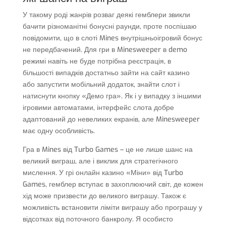
У такому роді жанрів розваг деякі гемблери звикли
бачити різноманітні бонусні раунди, проте поспішаю
повідомити, що в слоті Mines внутрішньоігровий бонус
не передбачений. Для гри в Minesweeper в demo
режимі навіть не буде потрібна реєстрація, в
більшості випадків достатньо зайти на сайт казино
або запустити мобільний додаток, знайти слот і
натиснути кнопку «Демо гра». Як і у випадку з іншими
ігровими автоматами, інтерфейс слота добре
адаптований до невеликих екранів, але Minesweeper
має одну особливість.
Гра в Mines від Turbo Games – це не лише шанс на
великий виграш, але і виклик для стратегічного
мислення. У грі онлайн казино «Міни» від Turbo
Games, гемблер вступає в захоплюючий світ, де кожен
хід може призвести до великого виграшу. Також є
можливість встановити ліміти виграшу або програшу у
відсотках від поточного банкролу. Я особисто