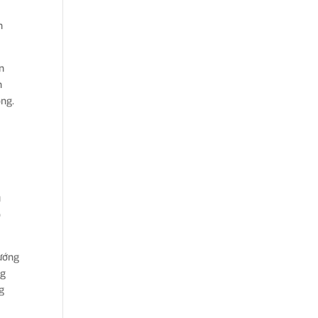
h
n
n
ng.
ú
ố
hướng
ng
g