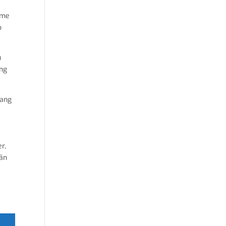
ame
p
u
ông
mang
r,
dãn