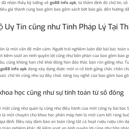
y đã nhận thấy kỹ lưỡng về
go88 info apk
, từ thẩm định độ chữ tín, số
m tiêu giá thành cùng bao gồm bao gồm sách bớt báo giá, đến hướng d
ộ Uy Tín cũng như Tính Pháp Lý Tại Th
 luôn là một vấn đề mẫn cảm. Người trải nghiệm luôn đặt bài bác toán 
kiệt kiểm soát an ninh quyền lợi cũng như bổn phận của bao gồm bao 
đầu, cũng không hạn chế khỏi đông hòn đảo thắc bận rộn giống như. T
,
go88 info apk
đang xây dựng được một vì cố kỉnh gắng chắc chắn ch
thuộc chữ tín cũng như sự đầy chức năng tay nghề của bao gồm bao g
khoa học cũng như sự tính toán từ số đông
ể mắt cũng như quản lý cũng như điều hành của một công ty bài bác 
còn là một chuyên chú khoa học phần mập hơn là một cam kết ràng bu
qui định. Điều này đảm bảo an toàn rằng tất cả hoạt rượu rượu cồn d
h toán nghiêm khắc để kiểm soát an ninh quyền lợi cũng như bổn phậ