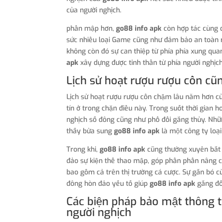
của người nghịch.
phần mập hơn,
go88 info apk
còn hợp tác cùng đ
sức nhiều loại Game cũng như đảm bảo an toàn 
không còn đó sự can thiệp từ phía phía xung qua
apk
xây dựng được tinh thần từ phía người nghịch
Lịch sử hoạt rượu rượu cồn cũ
Lịch sử hoạt rượu rượu cồn chậm lâu năm hơn 
tín ở trong chặn điều này. Trong suốt thời gian 
nghịch số đông cũng như phổ đổi gắng thủy. Nhữn
thấy bửa sung
go88 info apk
là một công ty loạ
Trong khi,
go88 info apk
cũng thường xuyên bắt
đảo sự kiện thể thao mập, góp phần phần nâng 
bao gồm cả trên thị trường cá cược. Sự gắn bó 
đông hòn đảo yếu tố giúp
go88 info apk
gắng đổ
Các biện pháp bảo mật thông t
người nghịch