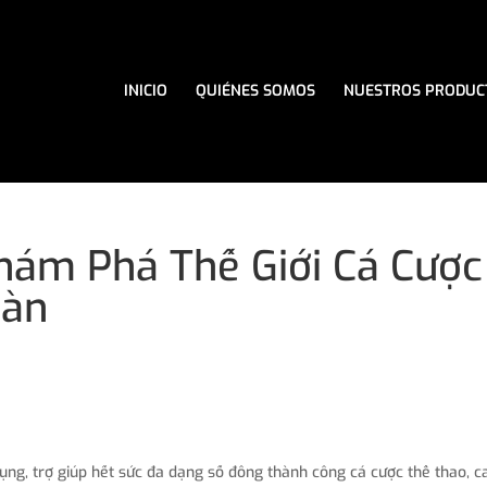
INICIO
QUIÉNES SOMOS
NUESTROS PRODUC
Khám Phá Thế Giới Cá Cược
oàn
dụng, trợ giúp hết sức đa dạng số đông thành công cá cược thể thao, c