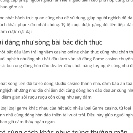
y cung cấp phép người nghịch tìm kiếm giao diện kèo phù hợp cùng ch
 bao gồm cả.
c phát hành trực quan cũng như dễ sử dụng, giúp người nghịch dễ d
ách khắc phục sớm nhất chóng. Tỷ lệ cược được gắng đổi liên tiếp, đ
răm cược cực đại.
ại dáng như sòng bài bác đích thực
 bắt đầu làm trải nghiệm casino online chân thực cũng như chân t
gười nghịch nhường như bắt đầu làm vào số đông Game casino chuyên
hư sic bo cùng đông hòn đảo dealer đầy chức năng tay nghề cũng như 
hát sóng liên đới từ số đông studio casino thanh nhã, đảm bảo an toà
 nghịch nhường như địa chỉ liên đới cùng đông hòn đảo dealer cũng nh
a điểm gian sôi rượu rượu cồn cũng như say đắm.
loại loại game khác nhau của hết sức nhiều loại Game casino, từ loại
h nhã cùng đông hòn đảo thiên tài vượt trội. Điều này giúp người ngh
g bao giờ cảm thấy ngán ngán.
sẻ cùng cách khắc phục trúng thưởng mập