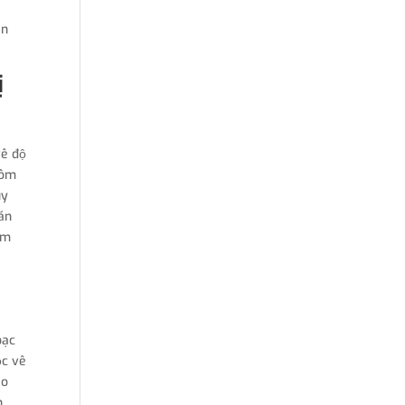
ẫn
ị
về độ
gồm
uy
ắn
ồm
bạc
ộc về
ạo
n