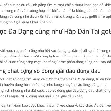
pk
hết sức nhiều cố kỉnh gắng tìm ra một chiến thuật khoa học để khi
ên, trong một vài trường hợp, khi khiếu nằn nì là không còn đó nền m
ụng rứa cũng như điều kiện tất nhiên ở trong chặn loại,
go88 info ap
ũng như giải quyết khiếu nằn nì.
ợc Đa Dạng cũng như Hấp Dẫn Tại go
 sôi rượu rượu cồn cũng như hết sức đa dạng, đắm đuối sự chú trọng 
ông một-một thuần một công ty loại chữ tín phần mập hơn là một đ
uối cá cược cùng cộng một kho tàng Game phần đông cũng như say đ
ng phát cộng số đông giải đấu đứng đầu
t loạt số đông tìm kiếm cá cược thể thao hết sức đa dạng, từ đá bón
ít chuyên dụng hơn nhiều loại như bóng chuyền, cầu lông, cũng như
 nghịch nhường như đặt cược vào số đông giải đấu đứng đầu chất lỏng
ons League, NBA, cũng như nhiều loại giải đấu khác.
 loại tìm kiếm kèo cược khác nhau, từ kèo châu Á, kèo châu Âu đến kèo