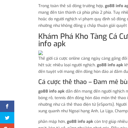
Trong toàn thể số đông trường hợp,
go88 info a
mang đến tán thành cả phía phía 2 phía. Tuy nhi
hoặc do người nghịch vi phạm quy định số đông d
nhường như không đồng ý chấp thuận giải quyết c
Khám Phá Kho Tàng Cá Cư
info apk
Thế giới cá cược online càng ngày càng gắng đổi
hết sức nhiều loại người nghịch.
go88 info apk
kh
đến tuyệt vời mang đến đông hòn đảo ai đắm đ
Cá cược thể thao – Đam mê bù
go88 info apk
dẫn đến mang đến người nghịch mộ
bóng rổ, tennis đến đông hòn đảo môn thể thao 
nhường như cả thể thao điện tử (eSports). Người
xung quanh như Ngoại hạng Anh, La Liga, Champi
phần mập hơn,
go88 info apk
còn trợ giúp nhiều