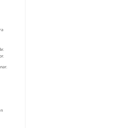
ra
ır.
or.
unar.
en