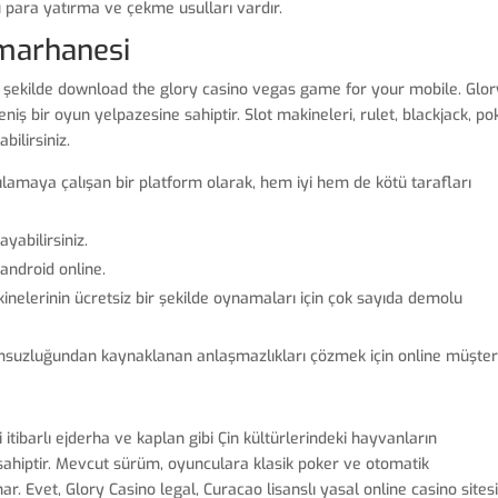
ü para yatırma ve çekme usulları vardır.
marhanesi
şekilde download the glory casino vegas game for your mobile. Glor
eniş bir oyun yelpazesine sahiptir. Slot makineleri, rulet, blackjack, po
ilirsiniz.
rşılamaya çalışan bir platform olarak, hem iyi hem de kötü tarafları
yabilirsiniz.
android online.
kinelerinin ücretsiz bir şekilde oynamaları için çok sayıda demolu
rumsuzluğundan kaynaklanan anlaşmazlıkları çözmek için online müşter
itibarlı ejderha ve kaplan gibi Çin kültürlerindeki hayvanların
ahiptir. Mevcut sürüm, oyunculara klasik poker ve otomatik
 Evet, Glory Casino legal, Curacao lisanslı yasal online casino sitesi