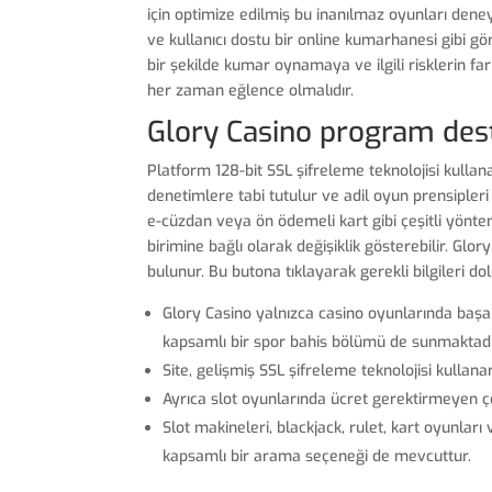
için optimize edilmiş bu inanılmaz oyunları deney
ve kullanıcı dostu bir online kumarhanesi gibi g
bir şekilde kumar oynamaya ve ilgili risklerin 
her zaman eğlence olmalıdır.
Glory Casino program dest
Platform 128-bit SSL şifreleme teknolojisi kullan
denetimlere tabi tutulur ve adil oyun prensipleri
e-cüzdan veya ön ödemeli kart gibi çeşitli yönte
birimine bağlı olarak değişiklik gösterebilir. Glo
bulunur. Bu butona tıklayarak gerekli bilgileri 
Glory Casino yalnızca casino oyunlarında başar
kapsamlı bir spor bahis bölümü de sunmaktadı
Site, gelişmiş SSL şifreleme teknolojisi kullana
Ayrıca slot oyunlarında ücret gerektirmeyen çe
Slot makineleri, blackjack, rulet, kart oyunları
kapsamlı bir arama seçeneği de mevcuttur.