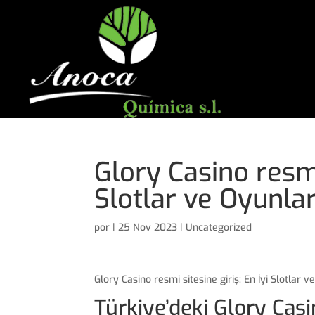
Glory Casino resmi 
Slotlar ve Oyunlar
por
|
25 Nov 2023
|
Uncategorized
Glory Casino resmi sitesine giriş: En İyi Slotlar 
Türkiye’deki Glory Cas