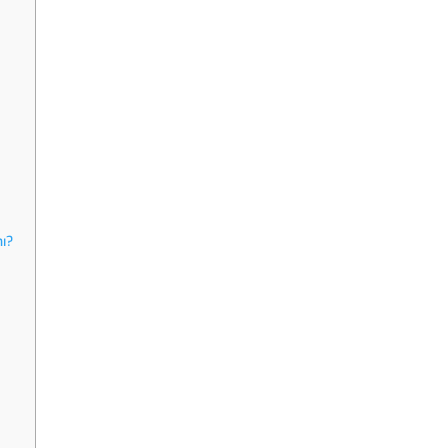
mı?
m