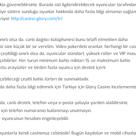
kla güvenebilirsiniz. Burada sizi ilgilendirebilecek oyuncular tarafında
rkiye sizlere sunduğu oyunlar hakkında daha fazla bilgi almanızı sağl
eriyor
http://casino-glory.com/tr/
.
ırlı olsa da, canlı dağıtıcı kütüphanesi bunu telafi etmekten daha
iz size küçük bir sır verelim. Video pokerdeki oranlar, herhangi bir ca
şitliliği sınırlı olsa da, oyuncular standart, yüksek roller ve VIP ma
seçebilirler. Her turun minimum bahis miktarı 1$ ve maksimum bahis
stu arayüzler ve birden fazla oyuncu için destek içerir.
çebileceği çeşitli bahis türleri de sunmaktadır.
a daha fazla bilgi edinmek için Türkiye için Glory Casino incelememiz
, canlı destek, telefon veya e-posta yoluyla yardım alabilirsiniz.
 için telefon numaranızı kullanmayı unutmayın.
r oyuncunun hesabını engelleyebilir.
 oyunlarla kendi casinonuz cebinizde! Bugün kaydolun ve mobil cihazla