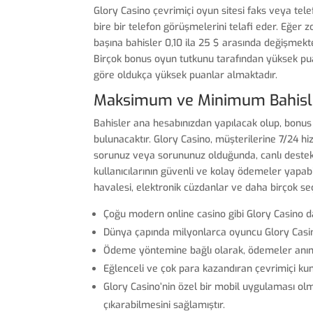
Glory Casino çevrimiçi oyun sitesi faks veya tel
bire bir telefon görüşmelerini telafi eder. Eğer 
başına bahisler 0,10 ila 25 $ arasında değişmekt
Birçok bonus oyun tutkunu tarafından yüksek pua
göre oldukça yüksek puanlar almaktadır.
Maksimum ve Minimum Bahisl
Bahisler ana hesabınızdan yapılacak olup, bonus 
bulunacaktır. Glory Casino, müşterilerine 7/24 hi
sorunuz veya sorununuz olduğunda, canlı destek, 
kullanıcılarının güvenli ve kolay ödemeler yapab
havalesi, elektronik cüzdanlar ve daha birçok seçe
Çoğu modern online casino gibi Glory Casino da 
Dünya çapında milyonlarca oyuncu Glory Casino’
Ödeme yöntemine bağlı olarak, ödemeler anında
Eğlenceli ve çok para kazandıran çevrimiçi kum
Glory Casino’nin özel bir mobil uygulaması olm
çıkarabilmesini sağlamıştır.