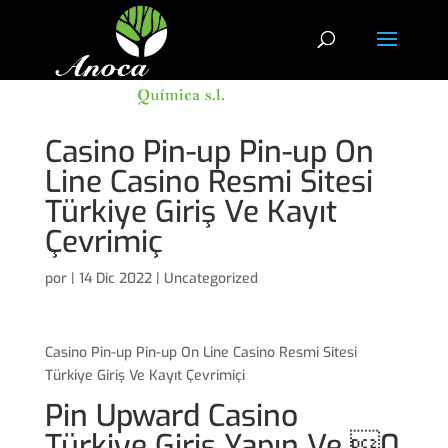
Casino Pin-up Pin-up On
Line Casino Resmi Sitesi
Türkiye Giriş Ve Kayıt
Çevrimiç
por
|
14 Dic 2022
|
Uncategorized
Casino Pin-up Pin-up On Line Casino Resmi Sitesi
Türkiye Giriş Ve Kayıt Çevrimiçi
Pin Upward Casino
Türkiye Giriş Yapın Ve 0