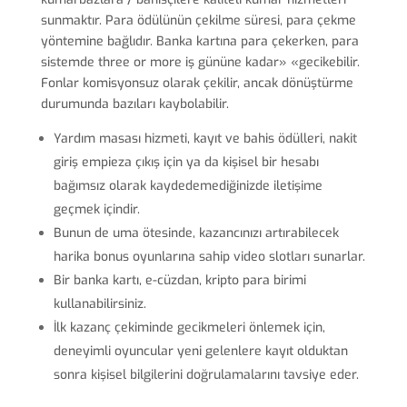
sunmaktır. Para ödülünün çekilme süresi, para çekme
yöntemine bağlıdır. Banka kartına para çekerken, para
sistemde three or more iş gününe kadar» «gecikebilir.
Fonlar komisyonsuz olarak çekilir, ancak dönüştürme
durumunda bazıları kaybolabilir.
Yardım masası hizmeti, kayıt ve bahis ödülleri, nakit
giriş empieza çıkış için ya da kişisel bir hesabı
bağımsız olarak kaydedemediğinizde iletişime
geçmek içindir.
Bunun de uma ötesinde, kazancınızı artırabilecek
harika bonus oyunlarına sahip video slotları sunarlar.
Bir banka kartı, e-cüzdan, kripto para birimi
kullanabilirsiniz.
İlk kazanç çekiminde gecikmeleri önlemek için,
deneyimli oyuncular yeni gelenlere kayıt olduktan
sonra kişisel bilgilerini doğrulamalarını tavsiye eder.