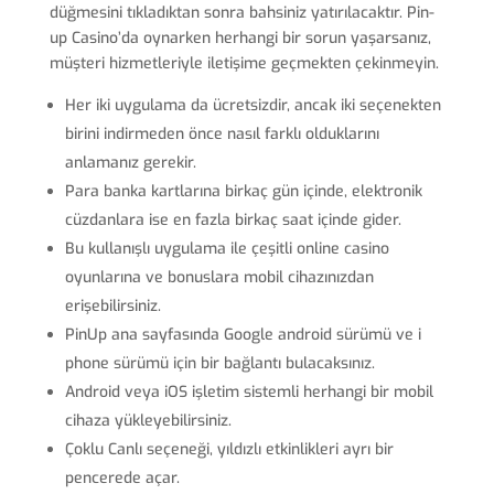
düğmesini tıkladıktan sonra bahsiniz yatırılacaktır. Pin-
up Casino’da oynarken herhangi bir sorun yaşarsanız,
müşteri hizmetleriyle iletişime geçmekten çekinmeyin.
Her iki uygulama da ücretsizdir, ancak iki seçenekten
birini indirmeden önce nasıl farklı olduklarını
anlamanız gerekir.
Para banka kartlarına birkaç gün içinde, elektronik
cüzdanlara ise en fazla birkaç saat içinde gider.
Bu kullanışlı uygulama ile çeşitli online casino
oyunlarına ve bonuslara mobil cihazınızdan
erişebilirsiniz.
PinUp ana sayfasında Google android sürümü ve i
phone sürümü için bir bağlantı bulacaksınız.
Android veya iOS işletim sistemli herhangi bir mobil
cihaza yükleyebilirsiniz.
Çoklu Canlı seçeneği, yıldızlı etkinlikleri ayrı bir
pencerede açar.