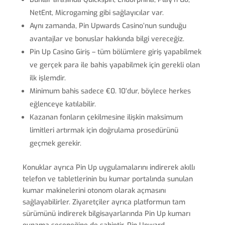
NetEnt, Microgaming gibi sağlayıcılar var.
Aynı zamanda, Pin Upwards Casino’nun sunduğu
avantajlar ve bonuslar hakkında bilgi vereceğiz.
Pin Up Casino Giriş – tüm bölümlere giriş yapabilmek
ve gerçek para ile bahis yapabilmek için gerekli olan
ilk işlemdir.
Minimum bahis sadece €0. 10’dur, böylece herkes
eğlenceye katılabilir.
Kazanan fonların çekilmesine ilişkin maksimum
limitleri artırmak için doğrulama prosedürünü
geçmek gerekir.
Konuklar ayrıca Pin Up uygulamalarını indirerek akıllı
telefon ve tabletlerinin bu kumar portalında sunulan
kumar makinelerini otonom olarak açmasını
sağlayabilirler. Ziyaretçiler ayrıca platformun tam
sürümünü indirerek bilgisayarlarında Pin Up kumarı