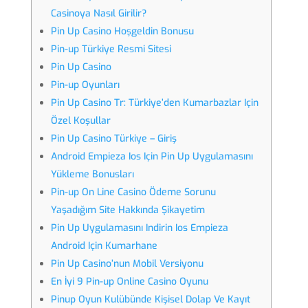
Casinoya Nasıl Girilir?
Pin Up Casino Hoşgeldin Bonusu
Pin-up Türkiye Resmi Sitesi
Pin Up Casino
Pin-up Oyunları
Pin Up Casino Tr: Türkiye’den Kumarbazlar Için
Özel Koşullar
Pin Up Casino Türkiye – Giriş
Android Empieza Ios Için Pin Up Uygulamasını
Yükleme Bonusları
Pin-up On Line Casino Ödeme Sorunu
Yaşadığım Site Hakkında Şikayetim
Pin Up Uygulamasını Indirin Ios Empieza
Android Için Kumarhane
Pin Up Casino’nun Mobil Versiyonu
En İyi 9 Pin-up Online Casino Oyunu
Pinup Oyun Kulübünde Kişisel Dolap Ve Kayıt