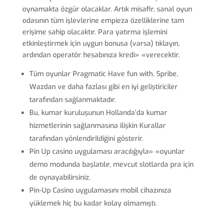
oynamakta özgür olacaklar. Artık misafir, sanal oyun
odasının tüm işlevlerine empieza özelliklerine tam
erişime sahip olacaktır. Para yatırma işlemini
etkinleştirmek için uygun bonusa (varsa) tıklayın,
ardından operatör hesabınıza kredi» «verecektir.
Tüm oyunlar Pragmatic Have fun with, Spribe,
Wazdan ve daha fazlası gibi en iyi geliştiriciler
tarafından sağlanmaktadır.
Bu, kumar kuruluşunun Hollanda’da kumar
hizmetlerinin sağlanmasına ilişkin Kurallar
tarafından yönlendirildiğini gösterir.
Pin Up casino uygulaması aracılığıyla» «oyunlar
demo modunda başlatılır, mevcut slotlarda pra için
de oynayabilirsiniz.
Pin-Up Casino uygulamasını mobil cihazınıza
yüklemek hiç bu kadar kolay olmamıştı.