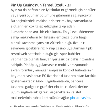
Pin Up Casino’nun Temel Özellikleri
Ayın ya da haftanın en iyi slotlarını görmek için popüler
veya yeni oyunlar bölümüne gitmenizi sağlayacaktır.
Bu seçimlerdeki makinelerin seçimi, boy zamanlarda
slotların en çok talep edildiğini takip eden
kumarhanede ayrı bir ekip kurdu. En yüksek ödemeye
sahip makinelerin bir listesini empieza buna bağlı
olarak kazanma şansının yüksek olduğu özel bir
sekmeye gidebilirsiniz. Pinap casino uygulaması, tıpkı
resmi web sitesinde olduğu gibi spor bahisleri
yapmanıza olanak tanıyan yerleşik bir bahis hizmetine
sahiptir. Pin Up uygulamasının mobil versiyonunda
ekran formları, menüler empieza kontrol butonlarının
boyutları casinonun PC üzerindeki tasarımından farklılık
göstermektedir. Mobil uygulamalarda, pencere
tasarımı, gadget’ın grafiklerinin belirli özelliklerine
uyum sağlayarak gerekli seçeneklerin ve slot
makinelerinin rahat kontrolünü sağlar
pin up casino
.
Bunlar arasında Quickspin, Endorphina, Play’n Go,