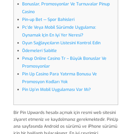
Bonuslar, Promosyonlar Ve Turnuvalar Pinup
Casino
Pin-up Bet — Spor Bahisleri
Pc’de Veya Mobil Sürümde Uygulama:
Oynamak Için En Iyi Yer Neresi?
Oyun Sağlayıcıların Listesini Kontrol Edin
Ödemeleri Sabitle
Pınup Online Casino Tr – Büyük Bonuslar Ve
Promosyonlar
Pin Up Casino Para Yatırma Bonusu Ve
Promosyon Kodları Yok
Pin Up’ın Mobil Uygulaması Var Mı?
Bir Pin Upwards hesabı açmak için resmi web sitesini
ziyaret etmeniz ve kaydolmanız gerekmektedir. PinUp
ana sayfasında Android os sürümü ve iPhone sürümü
için bir bağlantı bulacaksınız. En iyi çevrimiçi