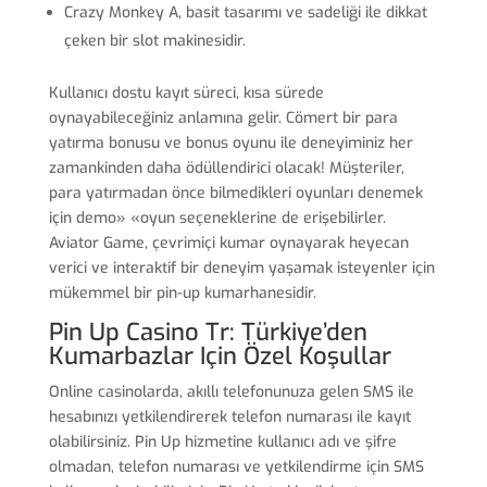
Crazy Monkey A, basit tasarımı ve sadeliği ile dikkat
çeken bir slot makinesidir.
Kullanıcı dostu kayıt süreci, kısa sürede
oynayabileceğiniz anlamına gelir. Cömert bir para
yatırma bonusu ve bonus oyunu ile deneyiminiz her
zamankinden daha ödüllendirici olacak! Müşteriler,
para yatırmadan önce bilmedikleri oyunları denemek
için demo» «oyun seçeneklerine de erişebilirler.
Aviator Game, çevrimiçi kumar oynayarak heyecan
verici ve interaktif bir deneyim yaşamak isteyenler için
mükemmel bir pin-up kumarhanesidir.
Pin Up Casino Tr: Türkiye’den
Kumarbazlar Için Özel Koşullar
Online casinolarda, akıllı telefonunuza gelen SMS ile
hesabınızı yetkilendirerek telefon numarası ile kayıt
olabilirsiniz. Pin Up hizmetine kullanıcı adı ve şifre
olmadan, telefon numarası ve yetkilendirme için SMS