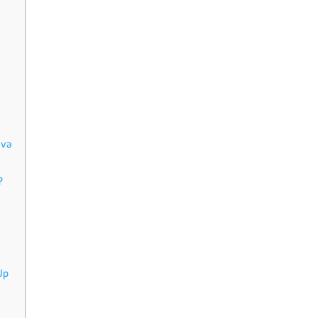
 və
?
Up