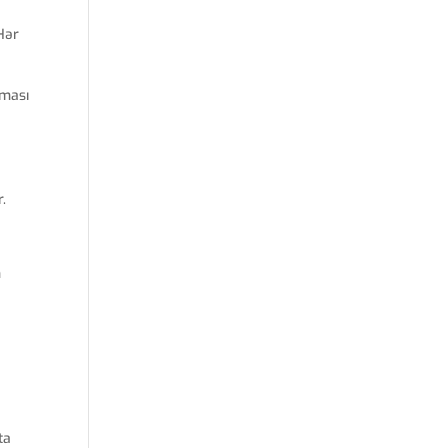
q
Hər
lması
.
m
ta