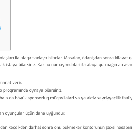
?
q
şları ilə əlaqə saxlaya bilərlər. Məsələn, ödənişdən sonra kifayət 
k istəyə bilərsiniz. Kazino nümayəndələri ilə əlaqə qurmağın ən asa
əmanət verir.
o proqramında oynaya bilərsiniz.
hələ də böyük sponsorluq müqavilələri və ya aktiv xeyriyyəçilik fəali
olan oyunçular üçün daha uyğundur.
atdan keçdikdən dərhal sonra onu bukmeker kontorunun şəxsi hesabın