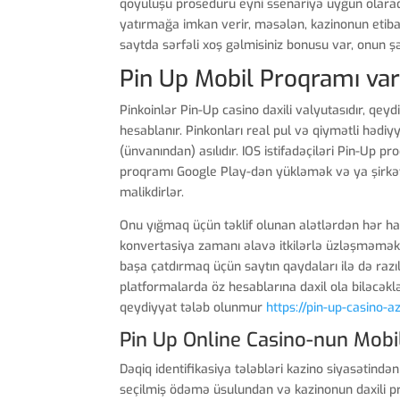
qoyuluşu proseduru eyni ssenariyə uyğun olaraq 
yatırmağa imkan verir, məsələn, kazinonun etibar
saytda sərfəli xoş gəlmisiniz bonusu var, onun ş
Pin Up Mobil Proqramı va
Pinkoinlər Pin-Up casino daxili valyutasıdır, qey
hesablanır. Pinkonları real pul və qiymətli hədi
(ünvanından) asılıdır. IOS istifadəçiləri Pin-Up p
proqramı Google Play-dən yükləmək və ya şirkət
malikdirlər.
Onu yığmaq üçün təklif olunan alətlərdən hər hansı
konvertasiya zamanı əlavə itkilərlə üzləşməmə
başa çatdırmaq üçün saytın qaydaları ilə də raz
platformalarda öz hesablarına daxil ola biləcək
qeydiyyat tələb olunmur
https://pin-up-casino-a
Pin Up Online Casino-nun Mobi
Dəqiq identifikasiya tələbləri kazino siyasətindən
seçilmiş ödəmə üsulundan və kazinonun daxili pro