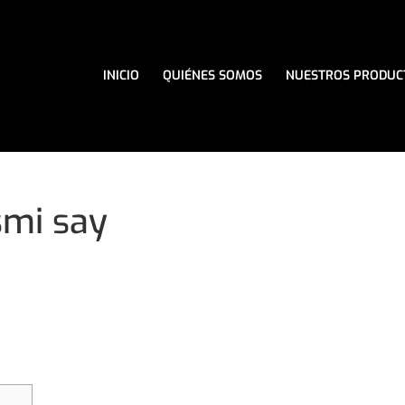
INICIO
QUIÉNES SOMOS
NUESTROS PRODUC
smi say