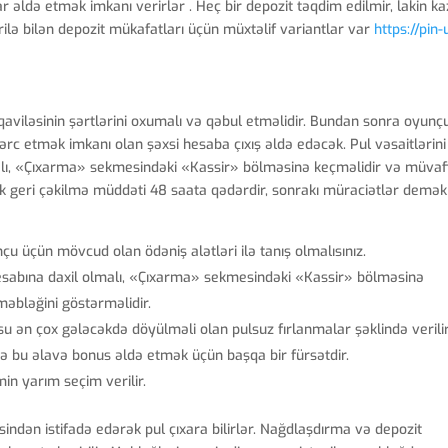
əldə etmək imkanı verirlər . Heç bir depozit təqdim edilmir, lakin ka
ilə bilən depozit mükafatları üçün müxtəlif variantlar var
https://pin-
üqaviləsinin şərtlərini oxumalı və qəbul etməlidir. Bundan sonra oyunç
rc etmək imkanı olan şəxsi hesaba çıxış əldə edəcək. Pul vəsaitlərini
alı, «Çıxarma» sekmesindəki «Kassir» bölməsinə keçməlidir və müvaf
İlk geri çəkilmə müddəti 48 saata qədərdir, sonrakı müraciətlər demək
u üçün mövcud olan ödəniş alətləri ilə tanış olmalısınız.
hesabına daxil olmalı, «Çıxarma» sekmesindəki «Kassir» bölməsinə
əbləğini göstərməlidir.
u ən çox gələcəkdə döyülməli olan pulsuz fırlanmalar şəklində verilir
və bu əlavə bonus əldə etmək üçün başqa bir fürsətdir.
n yarım seçim verilir.
dən istifadə edərək pul çıxara bilirlər. Nağdlaşdırma və depozit