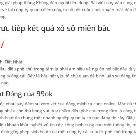
cùng giải pháp thắng Khủng đến người tiêu dùng. Bài viết này vẫn cung 
về lại công ty quánh điểm này, từ hồ hết cuộc chơi, khyến mãi, đến đ
ụng.
rực tiếp kết quả xổ số miền bắc
m/
iều, điều phê chú trọng tâm là phải am hiểu về nguồn nơi bắt đầu du
ong buồng cái. Đây là hầu hết yếu tố chủ quản để bình luận sự đáng ti
 nào.
ạt Động của 99ok
tốc nhảu say đắm sự xem xét của đồng minh cá cược online. Mặc dù 
ng nhiều còn thứ hạng vứt, tuy chũm điều phê chú trọng tâm là công t
h hoạt do chưng một doanh nghiệp quản lý cờ bạc đáng tin cậy. Giấy
ều khoản khắc nghiệt về tin cậy, công bình cùng bảo mật thông tin, 
c định giấy phép sinh hoạt của một công ty cái là bước phê chú trọng 