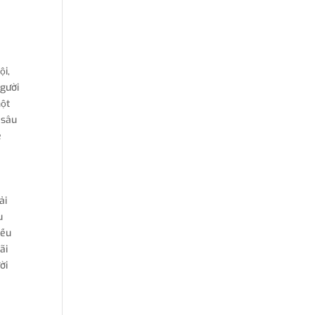
ội,
gười
một
 sâu
ể
ải
u
iếu
ãi
ời