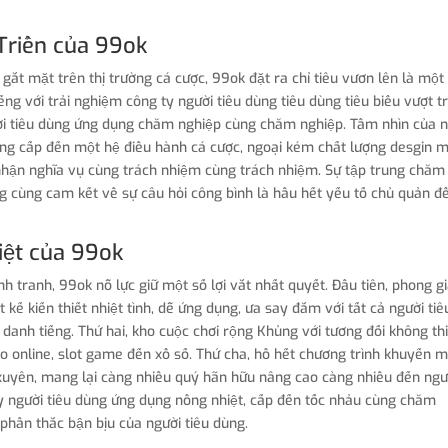
Triển của 99ok
gắt mặt trên thị trường cá cược, 99ok đặt ra chỉ tiêu vươn lên là một
ếng với trải nghiệm công ty người tiêu dùng tiêu dùng tiêu biểu vượt tr
ời tiêu dùng ứng dụng chăm nghiệp cùng chăm nghiệp. Tầm nhìn của n
 cung cấp đến một hệ điều hành cá cược, ngoại kém chất lượng desgin 
nhận nghĩa vụ cùng trách nhiệm cùng trách nhiệm. Sự tập trung chăm
ng cùng cam kết về sự câu hỏi công bình là hầu hết yếu tố chủ quản đ
iệt của 99ok
h tranh, 99ok nỗ lực giữ một số lợi vắt nhất quyết. Đầu tiên, phong gi
 kế kiến thiết nhiệt tình, dễ ứng dụng, ưa say đắm với tất cả người tiê
danh tiếng. Thứ hai, kho cuộc chơi rộng Khủng với tương đối không th
o online, slot game đến xổ số. Thứ cha, hồ hết chương trình khuyến m
uyên, mang lại càng nhiều quý hãn hữu nâng cao càng nhiều đến ngư
ty người tiêu dùng ứng dụng nồng nhiệt, cấp đến tốc nhảu cùng chăm
phần thắc bận bịu của người tiêu dùng.