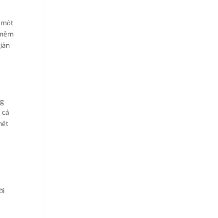
a một
g mềm
iản
ng
 cả
hết
ời