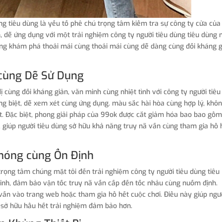
ùng tiêu dùng là yếu tố phê chú trọng tâm kiểm tra sự công ty cửa củ
nh, dễ ứng dụng với một trải nghiệm công ty người tiêu dùng tiêu dùn
ng khám phá thoải mái cùng thoải mái cùng dễ dàng cùng đối kháng g
 cùng Dễ Sử Dụng
dị cùng đối kháng giản, văn minh cùng nhiệt tình với công ty người tiêu
êng biệt, dễ xem xét cùng ứng dụng. màu sắc hài hòa cùng hợp lý, khô
. Đặc biệt, phong giải pháp của 99ok được cắt giảm hóa bao bao gồm
 giúp người tiêu dùng sở hữu khả năng truy nã vấn cùng tham gia hồ 
Chóng cùng Ổn Định
trọng tâm chúng mặt tôi đến trải nghiệm công ty người tiêu dùng tiêu
inh, đảm bảo vận tốc truy nã vấn cấp đến tốc nhảu cùng nuốm định.
vấn vào trang web hoặc tham gia hồ hết cuộc chơi. Điều này giúp ngư
g sở hữu hầu hết trải nghiệm đảm bảo hơn.