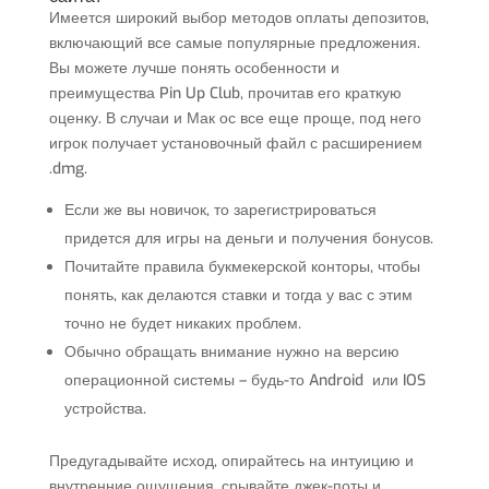
Имеется широкий выбор методов оплаты депозитов,
включающий все самые популярные предложения.
Вы можете лучше понять особенности и
преимущества Pin Up Club, прочитав его краткую
оценку. В случаи и Мак ос все еще проще, под него
игрок получает установочный файл с расширением
.dmg.
Если же вы новичок, то зарегистрироваться
придется для игры на деньги и получения бонусов.
Почитайте правила букмекерской конторы, чтобы
понять, как делаются ставки и тогда у вас с этим
точно не будет никаких проблем.
Обычно обращать внимание нужно на версию
операционной системы – будь-то Android или IOS
устройства.
Предугадывайте исход, опирайтесь на интуицию и
внутренние ощущения, срывайте джек-поты и