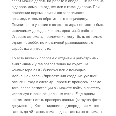
спорт можно делать на работе в обеденный перерыв,
в дороге, дома, на отдыхе или в командировке. При
появлении первых признаков зависимости
незамедлительно обратитесь к специалисту.
Помните, что участие в азартных играх не может быть
источником доходов или альтернативой работе.
Игровые автоматы приложение могут быть не только
одним из хобби, но и отличной разновидностью
заработка в интернете.
То есть никаких проблем с отдачей и регулярными
выигрышами у гемблеров точно не будет. На
компьютере с ОС Windows или с помощью
мобильной версии/приложения создание учетной
записи и вход в систему – простые процессы. Кроме
того, после регистрации вы можете войти в систему,
используя кнопки социальных сетей. Еще одним
шагом может стать проверка данных (загрузка фото
документов). Хотя ожидание подтверждения может
занять до 48 часов, сама подача заявки не отнимает