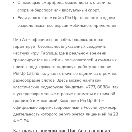
С помощью смартфона можно делать ставки на
спорт, киберспорт или виртуальный спорт.
Если делать это с сайта Pin Up, то на нем в одном
разделе лежат все версии мобильного приложения.
Пин Ап – официальная веб-площадка, которая
гарантирует безопасность указанных сведений,
честную игру. Таблица, где в реальном времени
транслируются никнеймы пользователей и суммы их
призов, подтверждает надежную работу заведения.
Pin Up Casino получает отличные оценки за огромное
разнообразие слотов. Здесь можно найти как
классические «однорукие бандиты», «777, 8888», так
и ультрасовременные игровые автоматы с отличной
графикой и механикой. Компания Pin Up Bet —
официально зарегистрированный в России букмекер,
деятельность которого регулируется лицензией № 28
ФНС РФ.
Как скачать приложение Пин Ап на андроид