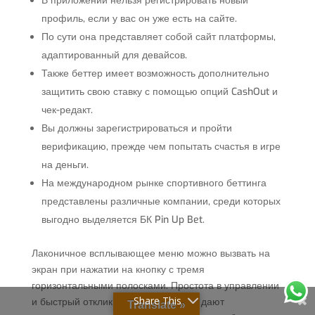
В приложении нельзя регистрировать новый
профиль, если у вас он уже есть на сайте.
По сути она представляет собой сайт платформы,
адаптированный для девайсов.
Также беттер имеет возможность дополнительно
защитить свою ставку с помощью опций CashOut и
чек-редакт.
Вы должны зарегистрироваться и пройти
верификацию, прежде чем попытать счастья в игре
на деньги.
На международном рынке спортивного беттинга
представлены различные компании, среди которых
выгодно выделяется БК Pin Up Bet.
Лаконичное всплывающее меню можно вызвать на
экран при нажатии на кнопку с тремя
горизонтальными полосками. Простота в управлении
Share This
и быстрый отклик всех опций софта дают
Translate »