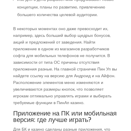
концепции, планы по развитию, привлечению
большего количества целевой аудитории.
В некоторых моментах оно даже превосходит их,
например, здесь больший выбор щедрых бонусов,
акций и предложений от заведения. Найти
приложение в одном из магазинов разработчиков
софта для мобильных телефонов не получится. В
зависимости от типа ОС причины отсутствия
приложения разные. На главной страничке Пин Уп вы
найдете ссылку на версию для Андроид и на Айфон.
Расположение элементов меню изменяются и
увеличиваются размеры кнопок, что позволяет
игрокам оптимально управлять играми и выбирать
требуемые функции в ПинАп казино.
Приложение на ПК или мобильная
версия: где лучше играть?
Для БК и казино сделаны разные приложения, что