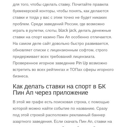
для того, чтобы сделать ставку. Почитайте правила
букмекерской конторы, чтобы понять, как делаются
ставки и тогда у вас с этим точно не будет никаких
проблем. Среди заведений России, где возможно
играть в рулетки, слоты, black jack, делать денежные
ставки на спорт казино Пин Ап особенно отличается.
На самом деле сайт довольно быстро развивается,
обновляет списки с лицензионным софтом, строго
придерживает всех требований лицензиата.
Проверенное игорное заведение Pin Up возможно
встретить во всех рейтингах и ТОПах сферы игорного
бизнеса.
Как делать ставки на спорт в БК
Пин Ап через приложение
В этой же графе есть поисковая строка, с помощью
которой можно найти событие по названию. Сразу
под этой строкой расположен рекламный баннер
азартного заведения. Если скачать Пин Ап, ставки на