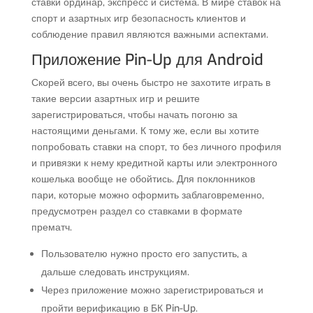
ставки ординар, экспресс и система. В мире ставок на
спорт и азартных игр безопасность клиентов и
соблюдение правил являются важными аспектами.
Приложение Pin-Up для Android
Скорей всего, вы очень быстро не захотите играть в
такие версии азартных игр и решите
зарегистрироваться, чтобы начать погоню за
настоящими деньгами. К тому же, если вы хотите
попробовать ставки на спорт, то без личного профиля
и привязки к нему кредитной карты или электронного
кошелька вообще не обойтись. Для поклонников
пари, которые можно оформить заблаговременно,
предусмотрен раздел со ставками в формате
прематч.
Пользователю нужно просто его запустить, а
дальше следовать инструкциям.
Через приложение можно зарегистрироваться и
пройти верификацию в БК Pin-Up.