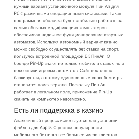
нужный вариант установочного модуля Пин Ап для
PC c различными операционными системами. Такая
программная оболочка будет стабильно работать на
самых обычных модификациях компьютеров,
обеспечивая надежное функционирование азартных
автоматов. Используя автономный вариант казино,
можно свободно осуществлять bet ставки на спорт,
пользуясь встроенной площадкой БК ПинАп. О
бренде Pin-Up знают не только любители ставок, но и
поклонники игровых автоматов. Сайт постоянно
блокируется, а потому единственным способом игры
становится поиск зеркала. Поскольку Пин Ап
работает в легальном поле, приложение Pin-Up
скачать на компьютер невозможно.
Есть ли поддержка в казино
Аналогичный процесс используется для установки
файлов для Apple. С ростом популярности
мобильного беттинга все большее число клиентов