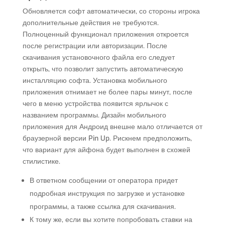
Обновляется софт автоматически, со стороны игрока
дополнительные действия не требуются.
Полноценный функционал приложения откроется
после регистрации или авторизации. После
скачивания установочного файла его следует
открыть, что позволит запустить автоматическую
инсталляцию софта. Установка мобильного
приложения отнимает не более пары минут, после
чего в меню устройства появится ярлычок с
названием программы. Дизайн мобильного
приложения для Андроид внешне мало отличается от
браузерной версии Pin Up. Рискнем предположить,
что вариант для айфона будет выполнен в схожей
стилистике.
В ответном сообщении от оператора придет
подробная инструкция по загрузке и установке
программы, а также ссылка для скачивания.
К тому же, если вы хотите попробовать ставки на