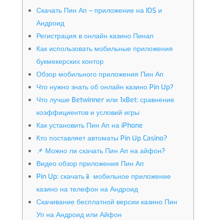
Скачать Пин Ап – приложение на IOS и
Андроид
Регистрация в онлайн казино Пинап
Как использовать мобильные приложения
букмекерских контор
Обзор мобильного приложения Пин Ап
Что нужно знать об онлайн казино Pin Up?
Что лучше Betwinner или 1xBet: сравнение
коэффициентов и условий игры
Как установить Пин Ап на iPhone
Кто поставляет автоматы Pin Up Casino?
📌 Можно ли скачать Пин Ап на айфон?
Видео обзор приложения Пин Ап
Pin Up: скачать📱 мобильное приложение
казино на телефон на Андроид
Скачивание бесплатной версии казино Пин
Уп на Андроид или Айфон