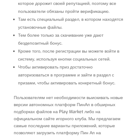
которое дорожит своей репутацией, поэтому все
пользователи обязаны пройти верификацию.
Там есть специальный раздел, в котором находятся
установочные файлы.
Тем более только за скачивание уже дают
бездепозитный бонус.
Кроме того, после регистрации вы можете войти в
систему, используя кнопки социальных сетей.
Чтобы активировать приз достаточно
авторизоваться в программе и зайти в раздел с
призами, чтобы активировать конкретный бонус.
Пользователям нет необходимости выискивать новые
версии автономных платформ ПинАп в обширных
подборках файлов на Play Market либо на
официальном сайте игорного клуба. Мы предлагаем
самые последние варианты приложений, которые
позволяют загрузить платформу Пин Ап на