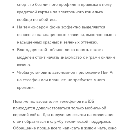
спорт, то без личного профиля и привязки к нему
кредитной карты или электронного кошелька
вообще не обойтись.
На темно-сером фоне эффектно выделяются
основные навигационные клавиши, выполненные в
насыщенных красных и зеленых оттенках.
Благодаря этой таблице легко понять с каких
моделей стоит начать знакомство с играми онлайн
казино.
Чтобы установить автономное приложение Пин Ап
на телефон или планшет, не требуется много
времени.
Пока же пользователям телефонов на iOS
приходится довольствоваться только мобильной
версией сайта. Для получения ссылки на скачивание
стоит обратиться в службу технической поддержки.
Обращение проще всего написать в живом чате, окно