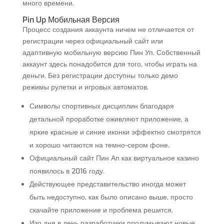
много времени.
Pin Up Мобильная Версия
Процесс создания аккаунта ничем не отличается от
регистрации через официальный сайт или
адаптивную мобильную версию Пин Уп. Собственный
аккаунт здесь понадобится для того, чтобы играть на
деньги. Без регистрации доступны только демо
режимы рулетки и игровых автоматов.
Символы спортивных дисциплин благодаря
детальной проработке оживляют приложение, а
яркие красные и синие иконки эффектно смотрятся
и хорошо читаются на темно-сером фоне.
Официальный сайт Пин Ап как виртуальное казино
появилось в 2016 году.
Действующее представительство иногда может
быть недоступно, как было описано выше, просто
скачайте приложение и проблема решится.
Изо дня в день разработчики продумывают новые