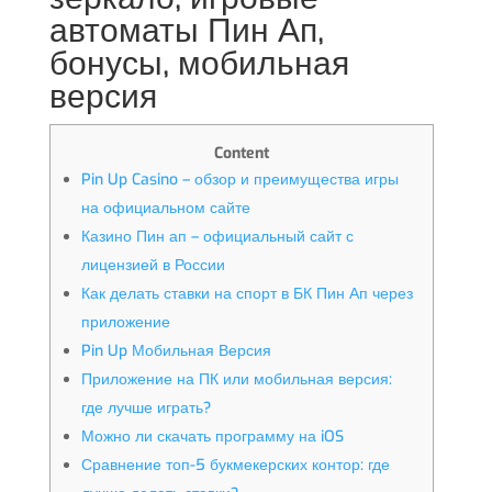
автоматы Пин Ап,
бонусы, мобильная
версия
Content
Pin Up Casino – обзор и преимущества игры
на официальном сайте
Казино Пин ап – официальный сайт с
лицензией в России
Как делать ставки на спорт в БК Пин Ап через
приложение
Pin Up Мобильная Версия
Приложение на ПК или мобильная версия:
где лучше играть?
Можно ли скачать программу на iOS
Сравнение топ-5 букмекерских контор: где