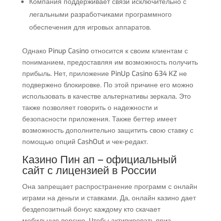
Компания поддерживает связи исключительно с
легальными разработчиками программного
обеспечения для игровых аппаратов.
Однако Pinup Casino относится к своим клиентам с
пониманием, предоставляя им возможность получить
прибыль. Нет, приложение PinUp Casino 634 KZ не
подвержено блокировке. По этой причине его можно
использовать в качестве альтернативы зеркала. Это
также позволяет говорить о надежности и
безопасности приложения. Также беттер имеет
возможность дополнительно защитить свою ставку с
помощью опций CashOut и чек-редакт.
Казино Пин ап – официальный
сайт с лицензией в России
Она запрещает распространение программ с онлайн
играми на деньги и ставками. Да, онлайн казино дает
бездепозитный бонус каждому кто скачает
мобильную версию. Чтобы активировать приз