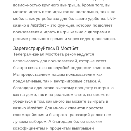
возможностью крупного выигрыша. Кроме того, вы
можете играть в эти игры как на настольных, так и на
мобильных устройствах для большего удобства. Live-
казино в Mostbet – это функция, которая позволяет
пользователям играть в игры казино с дилерами в
режиме реального времени через видеотрансляцию.
Зарегистрируйтесь В Мостбет
Телеграм-канал Мостбета рекомендуется
использовать для пользователей, которые хотят
быстро связаться со службой поддержки клиентов.
Мы предоставляем нашим пользователям как
предматчевые, так и внутриигровые ставки. А
благодаря одинаково высокому проценту выигрыша
как на демо, так и на реальном счете, вы сможете
убедиться в том, как много вы можете выиграть в
казино Mostbet. Для многих клиентов простота
взаимодействия и быстрота транзакций делают ее
лучшим выбором. А благодаря более высоким
коэффициентам и процентам выигрышей