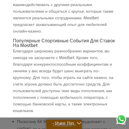
взаимодействовать с другими реальными
пользователями и общаться с крупье, которые также
являются реальными сотрудниками. Mostbet
предлагает захватывающий опыт для любителей
онлайн-казино.
Популярные Спортивные События Для Ставок
На Mostbet
Благодаря широкому разнообразию вариантов, вы
никогда не заскучаете с Mostbet. Кроме того,
благодаря конкурентоспособным коэффициентам и
линиям у вас всегда будет шанс выиграть по-
крупному. Для того, чтобы играть на сайте казино, на
счёте игрока должно быть достаточно средств. Для
пользователей доступны ткие виды пополнения, как
пополнения с помощью мобильного оператора, с
помощью банковской карты, а также электронных
кошельков.
Поскольку БК Мостбет активно сотрудничает с
Share This
Translate »