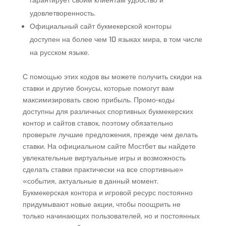
гарантирует своим клиентам удобство и
удовлетворенность.
Официальный сайт букмекерской конторы
доступен на более чем 10 языках мира, в том числе
на русском языке.
С помощью этих кодов вы можете получить скидки на
ставки и другие бонусы, которые помогут вам
максимизировать свою прибыль. Промо-коды
доступны для различных спортивных букмекерских
контор и сайтов ставок, поэтому обязательно
проверьте лучшие предложения, прежде чем делать
ставки. На официальном сайте Мостбет вы найдете
увлекательные виртуальные игры и возможность
сделать ставки практически на все спортивные»
«события, актуальные в данный момент.
Букмекерская контора и игровой ресурс постоянно
придумывают новые акции, чтобы поощрить не
только начинающих пользователей, но и постоянных