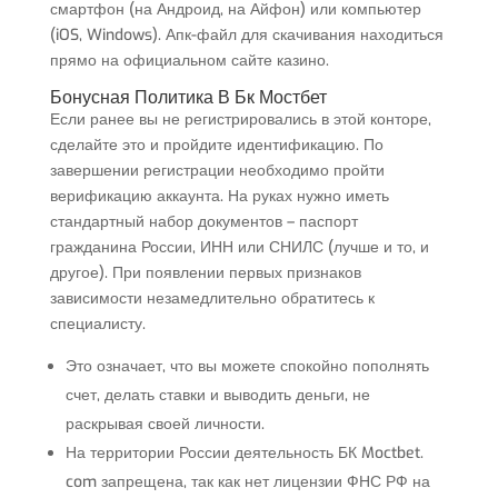
смартфон (на Андроид, на Айфон) или компьютер
(iOS, Windows). Апк-файл для скачивания находиться
прямо на официальном сайте казино.
Бонусная Политика В Бк Мостбет
Если ранее вы не регистрировались в этой конторе,
сделайте это и пройдите идентификацию. По
завершении регистрации необходимо пройти
верификацию аккаунта. На руках нужно иметь
стандартный набор документов – паспорт
гражданина России, ИНН или СНИЛС (лучше и то, и
другое). При появлении первых признаков
зависимости незамедлительно обратитесь к
специалисту.
Это означает, что вы можете спокойно пополнять
счет, делать ставки и выводить деньги, не
раскрывая своей личности.
На территории России деятельность БК Moctbet.
com запрещена, так как нет лицензии ФНС РФ на