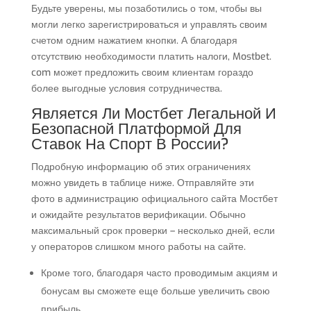
Будьте уверены, мы позаботились о том, чтобы вы
могли легко зарегистрироваться и управлять своим
счетом одним нажатием кнопки. А благодаря
отсутствию необходимости платить налоги, Mostbet.
com может предложить своим клиентам гораздо
более выгодные условия сотрудничества.
Является Ли Мостбет Легальной И
Безопасной Платформой Для
Ставок На Спорт В России?
Подробную информацию об этих ограничениях
можно увидеть в таблице ниже. Отправляйте эти
фото в администрацию официального сайта Мостбет
и ожидайте результатов верификации. Обычно
максимальный срок проверки – несколько дней, если
у операторов слишком много работы на сайте.
Кроме того, благодаря часто проводимым акциям и
бонусам вы сможете еще больше увеличить свою
прибыль.