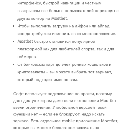
интерфейсу, быстрой навигации и честным
выигрышам все больше пользователей переходят с
других контор на Mostbet.
Чтобы выполнить загрузку на айфон или айпад,
иногда требуется изменить свою местоположение.
Mostbet быстро становится популярной
платформой как для любителей спорта, так и для
геймеров.
От банковских карт до электронных кошельков и
криптовалюты – вы можете выбрать тот вариант,
который подходит именно вам.
Софт использует подключение по прокси, поэтому
дает доступ к играм даже если в отношении Мостбет
ввели ограничения. У мобильной версией такой
функции нет — если ее блокируют, надо искать
зеркало. Есть отдельное mobile приложение Мостбет,
которые вы можете бесплатно» «скачать на