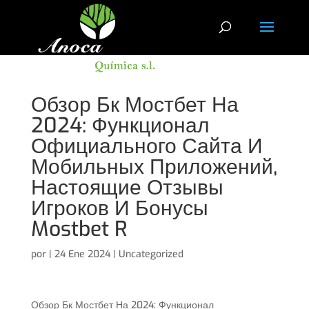
Обзор Бк Мостбет На
2024: Функционал
Официального Сайта И
Мобильных Приложений,
Настоящие Отзывы
Игроков И Бонусы
Mostbet R
por
|
24 Ene 2024
|
Uncategorized
Обзор Бк Мостбет На 2024: Функционал