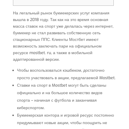
На легальный рынок букмекерских услуг компания
вышла в 2018 году. Так как на это время основная
масса ставок на спорт уже делалась через интернет,
букмекер не стал развивать собственную сеть
стационарных ППС. Клиенты Мостбет имеют
возможность заключать пари на официальном
ресурсе mostbet. ru, а также в мобильной
адаптированной версии.
Чтобы воспользоваться кэшбеком, достаточно
просто участвовать в акции, предлагаемой Mostbet.
Ставки на спорт в Mostbet могут быть сделаны
официально и на большое количество видов
спорта – начиная с футбола и заканчивая
киберспортом.
Букмекерская контора и игровой ресурс постоянно
придумывают новые акции, чтобы поощрить не