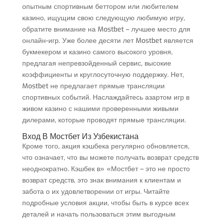
опытным спортивным беттором или любителем
казино, ищущим свою следующую любимую игру,
обратите внимание на Mostbet – лучшее место для
онлайн-игр. Уже более десяти лет Mostbet является
букмекером и казино самого высокого уровня,
предлагая непревзойденный сервис, высокие
коэффициенты и круглосуточную поддержку. Нет,
Mostbet не предлагает прямые трансляции
спортивных событий. Наслаждайтесь азартом игр в
живом казино с нашими проверенными живыми
дилерами, которые проводят прямые трансляции.
Вход В Мостбет Из Узбекистана
Кроме того, акция кэшбека регулярно обновляется,
что означает, что вы можете получать возврат средств
неоднократно. Кэшбек в» «Мостбет – это не просто
возврат средств, это знак внимания к клиентам и
забота о их удовлетворении от игры. Читайте
подробные условия акции, чтобы быть в курсе всех
деталей и начать пользоваться этим выгодным